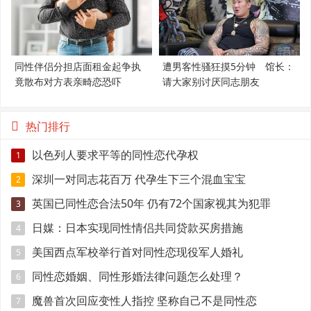
同性伴侣分担店面租金起争执
遭男客性骚狂摸5分钟 馆长：
竟散布对方表亲畸恋恐吓
请大家别讨厌同志朋友
热门排行
以色列人要求平等的同性恋代孕权
1
深圳一对同志花百万 代孕生下三个混血宝宝
2
英国已同性恋合法50年 仍有72个国家视其为犯罪
3
日媒：日本实现同性情侣共同贷款买房措施
4
美国西点军校举行首对同性恋现役军人婚礼
5
同性恋婚姻、同性形婚法律问题怎么处理？
6
魔兽首次回应变性人指控 坚称自己不是同性恋
7