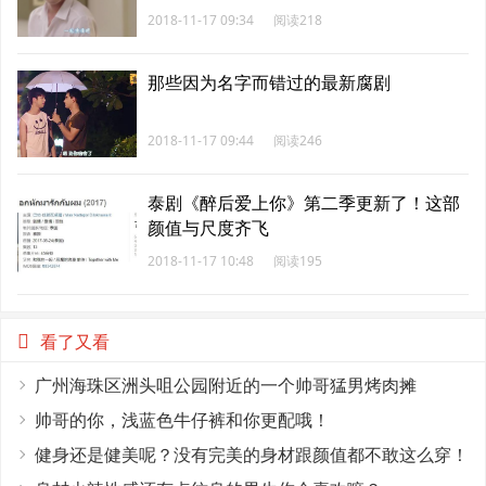
2018-11-17 09:34
阅读218
那些因为名字而错过的最新腐剧
2018-11-17 09:44
阅读246
泰剧《醉后爱上你》第二季更新了！这部
颜值与尺度齐飞
2018-11-17 10:48
阅读195
看了又看
广州海珠区洲头咀公园附近的一个帅哥猛男烤肉摊
帅哥的你，浅蓝色牛仔裤和你更配哦！
健身还是健美呢？没有完美的身材跟颜值都不敢这么穿！