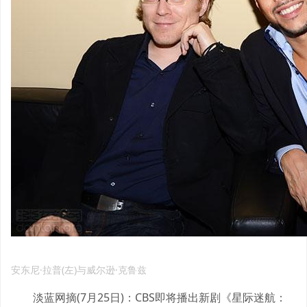
安东尼·拉普(左)与威尔逊·克鲁兹
淡蓝网摘(7月25日)：CBS即将播出新剧《星际迷航：