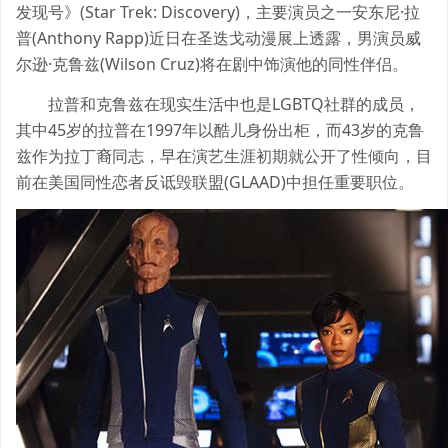
发现号》(Star Trek: Discovery)，主要演员之一安东尼·拉
普(Anthony Rapp)近日在圣迭戈动漫展上透露，男演员威
尔逊·克鲁兹(Wilson Cruz)将在剧中饰演他的同性伴侣。
拉普和克鲁兹在现实生活中也是LGBTQ社群的成员，
其中45岁的拉普在1997年以酷儿身份出柜，而43岁的克鲁
兹作为拉丁裔同志，早在演艺生涯初期就公开了性倾向，目
前在美国同性恋者反诋毁联盟(GLAAD)中担任重要职位。