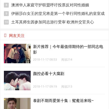
澳洲华人家庭守护联盟呼吁投票反对同性婚姻
8
伊丽莎白女王的堂兄将是第一个举行同性婚礼的皇室成
9
员
土耳其师生因参加同志游行受审 欧洲外交官关心
10
网友关注
新片推荐｜今年最值得期待的一部同志电
影
2018-11-17 08:53
阅读214
颜控必看十大腐剧
2018-11-17 09:19
阅读213
泰剧不期而爱第十集：鸳鸯浴来啦~