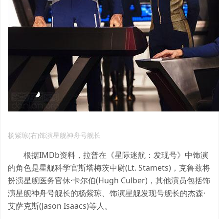
杨紫琼(右)饰演星舰神舟号舰长
根据IMDb资料，拉普在《星际迷航：发现号》中饰演
的角色是星舰科学官斯塔梅茨中尉(Lt. Stamets)，克鲁兹将
扮演星舰医务官休·卡尔伯(Hugh Culber)，其他演员包括饰
演星舰神舟号舰长的杨紫琼、饰演星舰发现号舰长的杰森·
艾萨克斯(Jason Isaacs)等人。