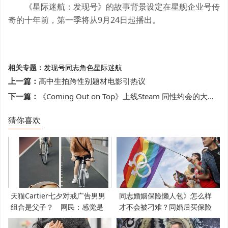
《星际迷航：发现号》的故事背景设定在星舰企业号传
奇的十年前，第一季将从9月24日起播出。
相关专题：
发现号
同志角色
星际迷航
上一篇：
高中生拍跨性别题材电影引热议
下一篇：
《Coming Out on Top》上线Steam 同性约会的大作战
猜你喜欢
天猫Cartier七夕对戒广告男男
同志婚姻保险懒人包》怎么样
组合是父子？ 网民：感觉是
才不会被刁难？同婚后买保险
支持LGBT
必知5件事