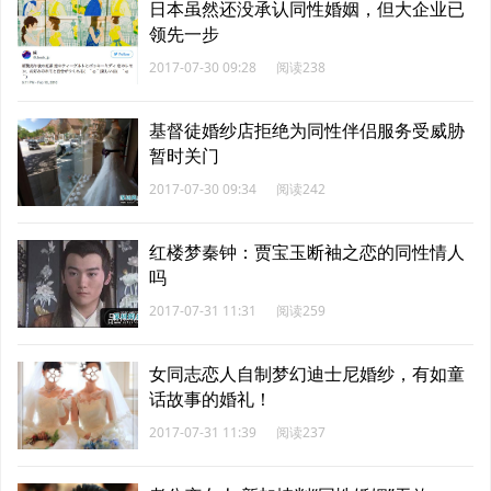
日本虽然还没承认同性婚姻，但大企业已
领先一步
2017-07-30 09:28
阅读238
基督徒婚纱店拒绝为同性伴侣服务受威胁
暂时关门
2017-07-30 09:34
阅读242
红楼梦秦钟：贾宝玉断袖之恋的同性情人
吗
2017-07-31 11:31
阅读259
女同志恋人自制梦幻迪士尼婚纱，有如童
话故事的婚礼！
2017-07-31 11:39
阅读237