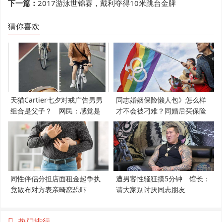
下一篇：
2017游泳世锦赛，戴利夺得10米跳台金牌
猜你喜欢
天猫Cartier七夕对戒广告男男
同志婚姻保险懒人包》怎么样
组合是父子？ 网民：感觉是
才不会被刁难？同婚后买保险
支持LGBT
必知5件事
同性伴侣分担店面租金起争执
遭男客性骚狂摸5分钟 馆长：
竟散布对方表亲畸恋恐吓
请大家别讨厌同志朋友
热门排行