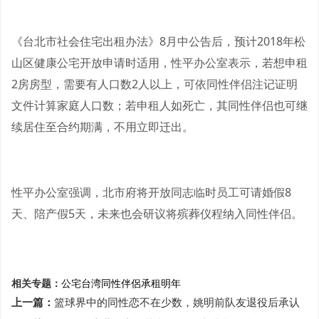
《台北市社会住宅出租办法》8月中公告后，预计2018年松
山区健康公宅开放申请时适用，性平办公室表示，若想申租
2房房型，需要有人口数2人以上，可依同性伴侣注记证明
文件计算家庭人口数；若申租人如死亡，其同性伴侣也可继
续居住至合约期满，不用立即迁出。
性平办公室强调，北市府将开放同志临时员工可请婚假8
天、陪产假5天，未来也会研议将殡葬仪程纳入同性伴侣。
相关专题：
公宅
台湾
同性伴侶
承租
明年
上一篇：
篮球界中的同性恋不在少数，姚明前队友退役后承认