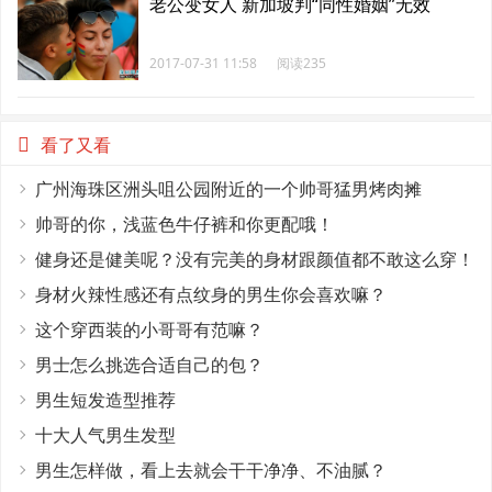
老公变女人 新加坡判“同性婚姻”无效
2017-07-31 11:58
阅读235
看了又看
广州海珠区洲头咀公园附近的一个帅哥猛男烤肉摊
帅哥的你，浅蓝色牛仔裤和你更配哦！
健身还是健美呢？没有完美的身材跟颜值都不敢这么穿！
身材火辣性感还有点纹身的男生你会喜欢嘛？
这个穿西装的小哥哥有范嘛？
男士怎么挑选合适自己的包？
男生短发造型推荐
十大人气男生发型
男生怎样做，看上去就会干干净净、不油腻？