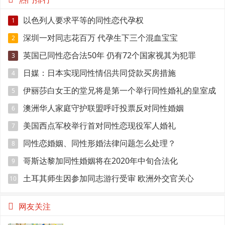
以色列人要求平等的同性恋代孕权
1
深圳一对同志花百万 代孕生下三个混血宝宝
2
英国已同性恋合法50年 仍有72个国家视其为犯罪
3
日媒：日本实现同性情侣共同贷款买房措施
4
伊丽莎白女王的堂兄将是第一个举行同性婚礼的皇室成
5
员
澳洲华人家庭守护联盟呼吁投票反对同性婚姻
6
美国西点军校举行首对同性恋现役军人婚礼
7
同性恋婚姻、同性形婚法律问题怎么处理？
8
哥斯达黎加同性婚姻将在2020年中旬合法化
9
土耳其师生因参加同志游行受审 欧洲外交官关心
10
网友关注