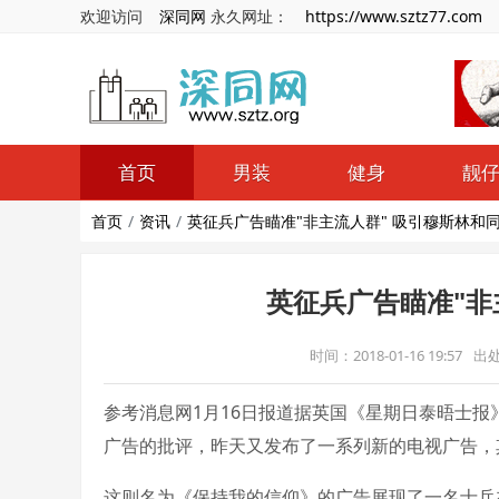
欢迎访问
深同网
永久网址：
https://www.sztz77.com
首页
男装
健身
靓
首页
资讯
英征兵广告瞄准"非主流人群" 吸引穆斯林和
英征兵广告瞄准"非
时间：2018-01-16 19:57
出
参考消息网1月16日报道据英国《星期日泰晤士报
广告的批评，昨天又发布了一系列新的电视广告，
这则名为《保持我的信仰》的广告展现了一名士兵