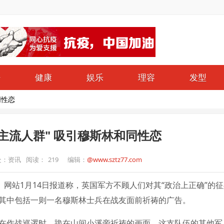
仔
健康
娱乐
理容
发型
同性恋
主流人群" 吸引穆斯林和同性恋
处：资讯
阅读：
219
编辑：
@www.sztz77.com
》网站1月14日报道称，英国军方不顾人们对其“政治上正确”的
其中包括一则一名穆斯林士兵在战友面前祈祷的广告。
在作战巡逻时，跪在山间小溪旁祈祷的画面。这支队伍的其他军