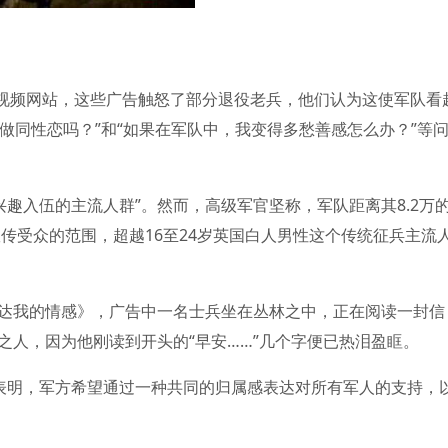
be视频网站，这些广告触怒了部分退役老兵，他们认为这使军队看
以做同性恋吗？”和“如果在军队中，我变得多愁善感怎么办？”等
兴趣入伍的主流人群”。然而，高级军官坚称，军队距离其8.2万
宣传受众的范围，超越16至24岁英国白人男性这个传统征兵主流
达我的情感》，广告中一名士兵坐在丛林之中，正在阅读一封信
之人，因为他刚读到开头的“早安……”几个字便已热泪盈眶。
告表明，军方希望通过一种共同的归属感表达对所有军人的支持，