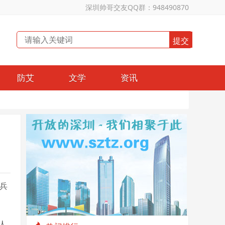
深圳帅哥交友QQ群：948490870
防艾
文学
资讯
征兵
人