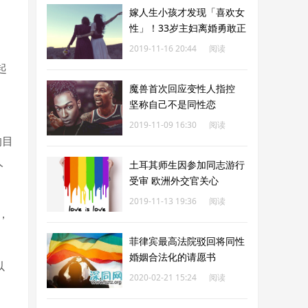
嫁人生小孩才发现「喜欢女
性」！33岁主妇离婚勇敢正
视性取向
2019-11-16 20:44
阅读
起
181
问
魔兽首次回应变性人指控
坚称自己不是同性恋
2019-11-09 16:30
阅读
的目
182
人
土耳其师生因参加同志游行
受审 欧洲外交官关心
2019-11-13 19:36
阅读
，
182
菲律宾最高法院驳回将同性
婚姻合法化的请愿书
以
2020-02-21 15:24
阅读
182