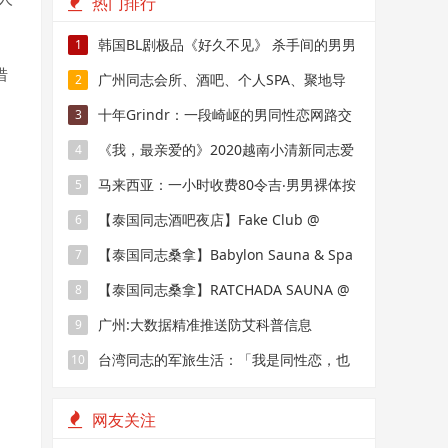
热门排行
韩国BL剧极品《好久不见》 杀手间的男男
1
借
禁恋，要性命还是爱情？
广州同志会所、酒吧、个人SPA、聚地导
2
航
十年Grindr：一段崎岖的男同性恋网路交
3
友史
《我，最亲爱的》2020越南小清新同志爱
4
情电影！
马来西亚：一小时收费80令吉‧男男裸体按
5
摩辟新市场
【泰国同志酒吧夜店】Fake Club @
6
BKK：曼谷最棒的小鲜肉走秀
【泰国同志桑拿】Babylon Sauna & Spa
7
@ BKK：欧洲老年人和亚洲熊的俱乐部
【泰国同志桑拿】RATCHADA SAUNA @
8
BKK：更名后的R3 Sauna
广州:大数据精准推送防艾科普信息
9
台湾同志的军旅生活：「我是同性恋，也
10
是军人」
网友关注