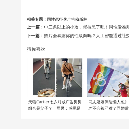
相关专题：
同性恋
征兵广告
穆斯林
上一篇：
中三条以上的小攻，就拉黑了吧！同性爱准
下一篇：
照片会暴露你的性取向吗？人工智能通过社
猜你喜欢
天猫Cartier七夕对戒广告男男
同志婚姻保险懒人包》
组合是父子？ 网民：感觉是
才不会被刁难？同婚后
支持LGBT
必知5件事