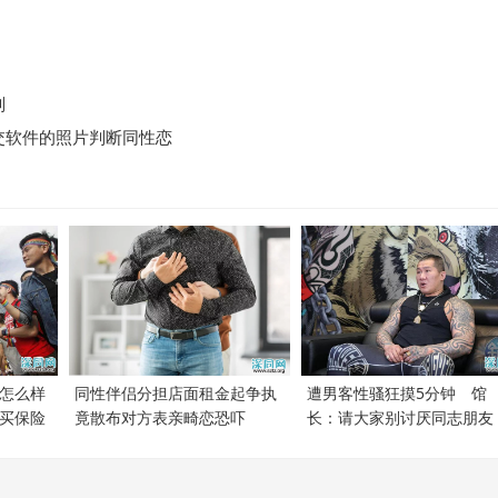
则
交软件的照片判断同性恋
怎么样
同性伴侣分担店面租金起争执
遭男客性骚狂摸5分钟 馆
买保险
竟散布对方表亲畸恋恐吓
长：请大家别讨厌同志朋友