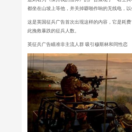
都坐在山坡上等他，并关掉噼啪作响的无线电，以
这是英国征兵广告首次出现这样的内容，它是耗费
此挽救暴跌的征兵人数。
英征兵广告瞄准非主流人群 吸引穆斯林和同性恋