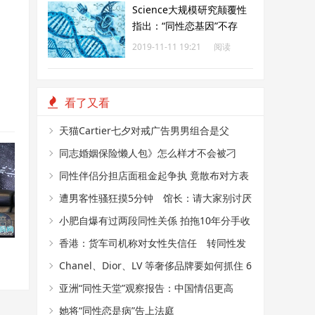
Science大规模研究颠覆性
指出：“同性恋基因”不存
在？
2019-11-11 19:21
阅读
183
看了又看
天猫Cartier七夕对戒广告男男组合是父
子？ 网民：感觉是支持LGBT
同志婚姻保险懒人包》怎么样才不会被刁
难？同婚后买保险必知5件事
同性伴侣分担店面租金起争执 竟散布对方表
亲畸恋恐吓
遭男客性骚狂摸5分钟 馆长：请大家别讨厌
同志朋友
小肥自爆有过两段同性关係 拍拖10年分手收
场 伤心到爆
香港：货车司机称对女性失信任 转同性发
展兼与3男童肛交 囚7年半
Chanel、Dior、LV 等奢侈品牌要如何抓住 6
亿同性消费者？
亚洲“同性天堂”观察报告：中国情侣更高
调，变性人求职仍艰难
她将“同性恋是病”告上法庭