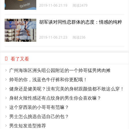
2019-11-06 21:19
阅读2479
胡军谈对同性恋群体的态度：情感的纯粹
2019-11-06 21:23
阅读236
看了又看
广州海珠区洲头咀公园附近的一个帅哥猛男烤肉摊
帅哥的你，浅蓝色牛仔裤和你更配哦！
健身还是健美呢？没有完美的身材跟颜值都不敢这么穿！
身材火辣性感还有点纹身的男生你会喜欢嘛？
这个穿西装的小哥哥有范嘛？
男士怎么挑选合适自己的包？
男生短发造型推荐