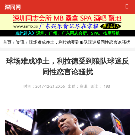
深同网
点此进入》
深圳、广州、广东同志会所、SPA、按摩导航
首页
资讯
球场难成净土，利拉德受到狼队球迷反同性恋言论骚扰
球场难成净土，利拉德受到狼队球迷反
同性恋言论骚扰
时间：2017-12-21 20:56
出处：资讯
阅读：
193