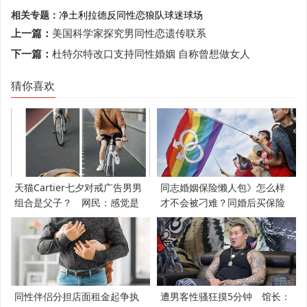
相关专题：
净土
利拉德
反同性恋
狼队球迷
球场
上一篇：
美国科学家探究男同性恋遗传联系
下一篇：
杜特尔特改口支持同性婚姻 自称曾想做女人
猜你喜欢
天猫Cartier七夕对戒广告男男
同志婚姻保险懒人包》怎么样
组合是父子？ 网民：感觉是
才不会被刁难？同婚后买保险
支持LGBT
必知5件事
同性伴侣分担店面租金起争执
遭男客性骚狂摸5分钟 馆长：