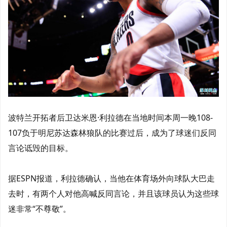
波特兰开拓者后卫达米恩·利拉德在当地时间本周一晚108-
107负于明尼苏达森林狼队的比赛过后，成为了球迷们反同
言论诋毁的目标。
据ESPN报道，利拉德确认，当他在体育场外向球队大巴走
去时，有两个人对他高喊反同言论，并且该球员认为这些球
迷非常“不尊敬”。