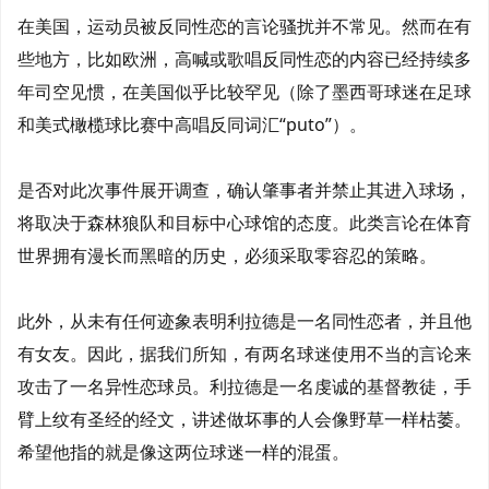
在美国，运动员被反同性恋的言论骚扰并不常见。然而在有
些地方，比如欧洲，高喊或歌唱反同性恋的内容已经持续多
年司空见惯，在美国似乎比较罕见（除了墨西哥球迷在足球
和美式橄榄球比赛中高唱反同词汇“puto”）。
是否对此次事件展开调查，确认肇事者并禁止其进入球场，
将取决于森林狼队和目标中心球馆的态度。此类言论在体育
世界拥有漫长而黑暗的历史，必须采取零容忍的策略。
此外，从未有任何迹象表明利拉德是一名同性恋者，并且他
有女友。因此，据我们所知，有两名球迷使用不当的言论来
攻击了一名异性恋球员。利拉德是一名虔诚的基督教徒，手
臂上纹有圣经的经文，讲述做坏事的人会像野草一样枯萎。
希望他指的就是像这两位球迷一样的混蛋。