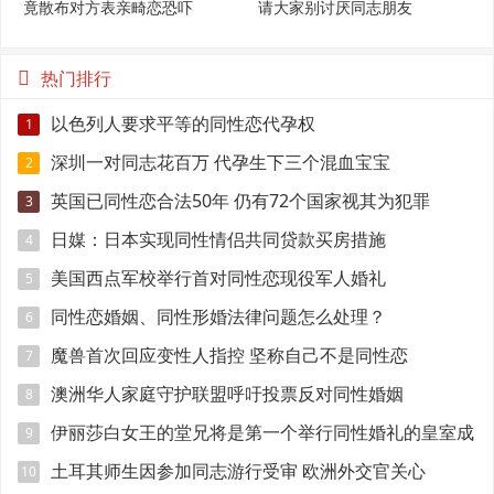
竟散布对方表亲畸恋恐吓
请大家别讨厌同志朋友
热门排行
以色列人要求平等的同性恋代孕权
1
深圳一对同志花百万 代孕生下三个混血宝宝
2
英国已同性恋合法50年 仍有72个国家视其为犯罪
3
日媒：日本实现同性情侣共同贷款买房措施
4
美国西点军校举行首对同性恋现役军人婚礼
5
同性恋婚姻、同性形婚法律问题怎么处理？
6
魔兽首次回应变性人指控 坚称自己不是同性恋
7
澳洲华人家庭守护联盟呼吁投票反对同性婚姻
8
伊丽莎白女王的堂兄将是第一个举行同性婚礼的皇室成
9
员
土耳其师生因参加同志游行受审 欧洲外交官关心
10