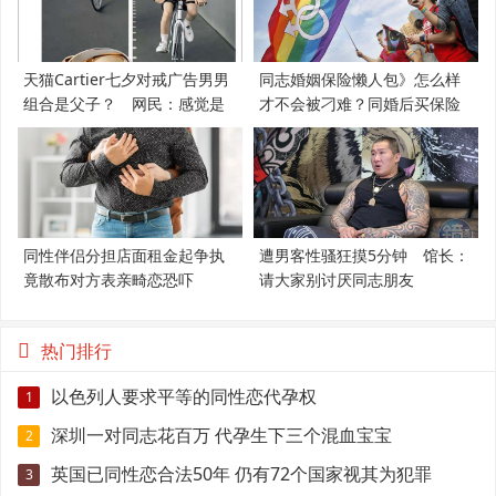
天猫Cartier七夕对戒广告男男
同志婚姻保险懒人包》怎么样
组合是父子？ 网民：感觉是
才不会被刁难？同婚后买保险
支持LGBT
必知5件事
同性伴侣分担店面租金起争执
遭男客性骚狂摸5分钟 馆长：
竟散布对方表亲畸恋恐吓
请大家别讨厌同志朋友
热门排行
以色列人要求平等的同性恋代孕权
1
深圳一对同志花百万 代孕生下三个混血宝宝
2
英国已同性恋合法50年 仍有72个国家视其为犯罪
3