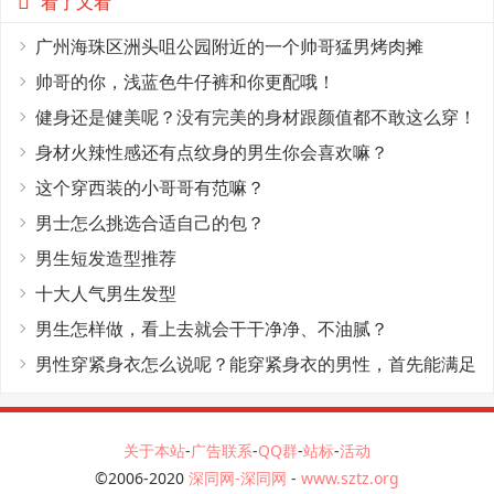
看了又看
广州海珠区洲头咀公园附近的一个帅哥猛男烤肉摊
帅哥的你，浅蓝色牛仔裤和你更配哦！
健身还是健美呢？没有完美的身材跟颜值都不敢这么穿！
身材火辣性感还有点纹身的男生你会喜欢嘛？
这个穿西装的小哥哥有范嘛？
男士怎么挑选合适自己的包？
男生短发造型推荐
十大人气男生发型
男生怎样做，看上去就会干干净净、不油腻？
男性穿紧身衣怎么说呢？能穿紧身衣的男性，首先能满足
这4个条件
关于本站
-
广告联系
-
QQ群
-
站标
-
活动
©2006-2020
深同网-深同网
-
www.sztz.org