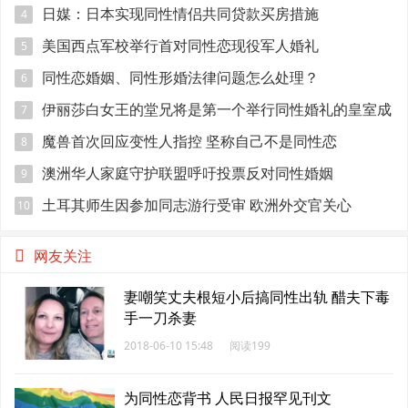
日媒：日本实现同性情侣共同贷款买房措施
4
美国西点军校举行首对同性恋现役军人婚礼
5
同性恋婚姻、同性形婚法律问题怎么处理？
6
伊丽莎白女王的堂兄将是第一个举行同性婚礼的皇室成
7
员
魔兽首次回应变性人指控 坚称自己不是同性恋
8
澳洲华人家庭守护联盟呼吁投票反对同性婚姻
9
土耳其师生因参加同志游行受审 欧洲外交官关心
10
网友关注
妻嘲笑丈夫根短小后搞同性出轨 醋夫下毒
手一刀杀妻
2018-06-10 15:48
阅读199
为同性恋背书 人民日报罕见刊文