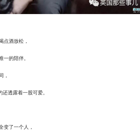
候喝点酒放松，
s唯一的陪伴。
同，
约还透露着一股可爱。
完全变了一个人，