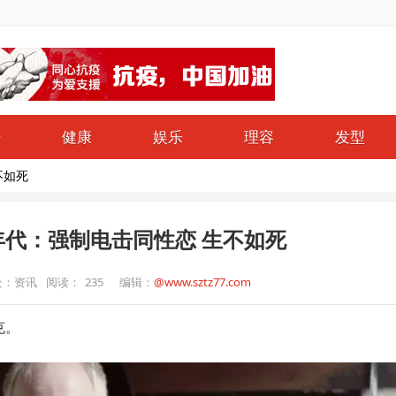
仔
健康
娱乐
理容
发型
不如死
代：强制电击同性恋 生不如死
处：资讯
阅读：
235
编辑：
@www.sztz77.com
克。