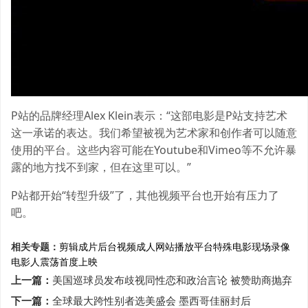
P站的品牌经理Alex Klein表示：“这部电影是P站支持艺术
这一承诺的表达。我们希望被视为艺术家和创作者可以随意
使用的平台。这些内容可能在Youtube和Vimeo等不允许暴
露的地方找不到家，但在这里可以。”
P站都开始“转型升级”了，其他视频平台也开始有压力了
吧。
相关专题：
剪辑成片
后台视频
成人网站
播放平台
特殊电影
现场录像
电影人
震荡
首度上映
上一篇：
美国巡球员发布歧视同性恋和政治言论 被赞助商抛弃
下一篇：
全球最大跨性别者选美盛会 墨西哥佳丽封后