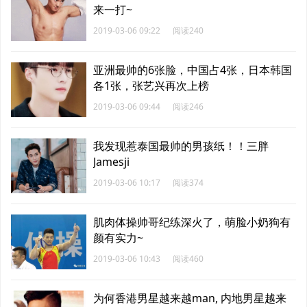
来一打~
2019-03-06 09:22
阅读240
亚洲最帅的6张脸，中国占4张，日本韩国
各1张，张艺兴再次上榜
2019-03-06 09:44
阅读246
我发现惹泰国最帅的男孩纸！！三胖
Jamesji
2019-03-06 10:17
阅读374
肌肉体操帅哥纪练深火了，萌脸小奶狗有
颜有实力~
2019-03-06 10:43
阅读460
为何香港男星越来越man, 内地男星越来