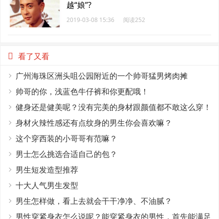
越“娘”?
2019-03-08 15:36
阅读252
看了又看
广州海珠区洲头咀公园附近的一个帅哥猛男烤肉摊
帅哥的你，浅蓝色牛仔裤和你更配哦！
健身还是健美呢？没有完美的身材跟颜值都不敢这么穿！
身材火辣性感还有点纹身的男生你会喜欢嘛？
这个穿西装的小哥哥有范嘛？
男士怎么挑选合适自己的包？
男生短发造型推荐
十大人气男生发型
男生怎样做，看上去就会干干净净、不油腻？
男性穿紧身衣怎么说呢？能穿紧身衣的男性，首先能满足