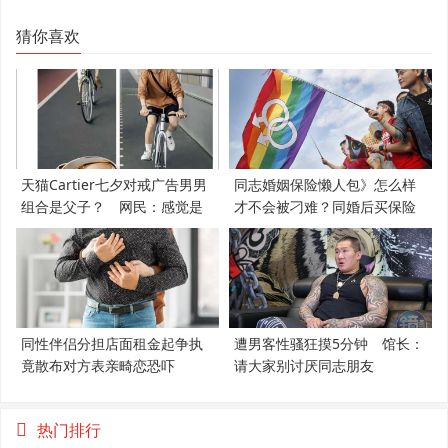
猜你喜欢
天猫Cartier七夕对戒广告男男
同志婚姻保险懒人包》怎么样
组合是父子？ 网民：感觉是
才不会被刁难？同婚后买保险
支持LGBT
必知5件事
同性伴侣分担店面租金起争执
遭男客性骚狂摸5分钟 馆长：
竟散布对方表亲畸恋恐吓
请大家别讨厌同志朋友
热门排行