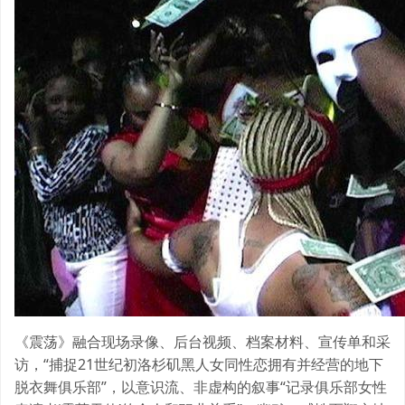
《震荡》融合现场录像、后台视频、档案材料、宣传单和采
访，“捕捉21世纪初洛杉矶黑人女同性恋拥有并经营的地下
脱衣舞俱乐部”，以意识流、非虚构的叙事“记录俱乐部女性