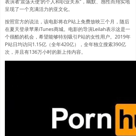
表演者‘震荡天使’的个人和职业关系”，幽默、感性而翔实地
呈现了一个充满活力的亚文化。
按照官方的说法，该电影将在P站上免费放映三个月，随后
在夏天登录苹果iTunes商城。电影的导演Leilah表示这是一
个很酷的机会，希望能够特别吸引P站的女性用户。2019年
P站日均访问1.15亿（全年420亿），全年独立搜索390亿
次，并且有136万小时的新上传内容。