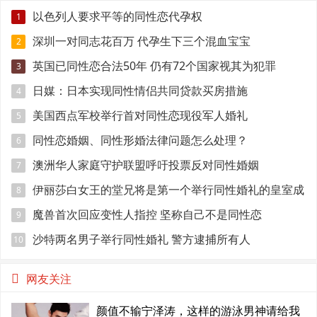
以色列人要求平等的同性恋代孕权
1
深圳一对同志花百万 代孕生下三个混血宝宝
2
英国已同性恋合法50年 仍有72个国家视其为犯罪
3
日媒：日本实现同性情侣共同贷款买房措施
4
美国西点军校举行首对同性恋现役军人婚礼
5
同性恋婚姻、同性形婚法律问题怎么处理？
6
澳洲华人家庭守护联盟呼吁投票反对同性婚姻
7
伊丽莎白女王的堂兄将是第一个举行同性婚礼的皇室成
8
员
魔兽首次回应变性人指控 坚称自己不是同性恋
9
沙特两名男子举行同性婚礼 警方逮捕所有人
10
网友关注
颜值不输宁泽涛，这样的游泳男神请给我