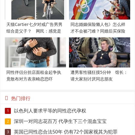
天猫Cartier七夕对戒广告男男
同志婚姻保险懒人包》怎么样
组合是父子？ 网民：感觉是
才不会被刁难？同婚后买保险
支持LGBT
必知5件事
同性伴侣分担店面租金起争执
遭男客性骚狂摸5分钟 馆长：
竟散布对方表亲畸恋恐吓
请大家别讨厌同志朋友
热门排行
以色列人要求平等的同性恋代孕权
1
深圳一对同志花百万 代孕生下三个混血宝宝
2
英国已同性恋合法50年 仍有72个国家视其为犯罪
3