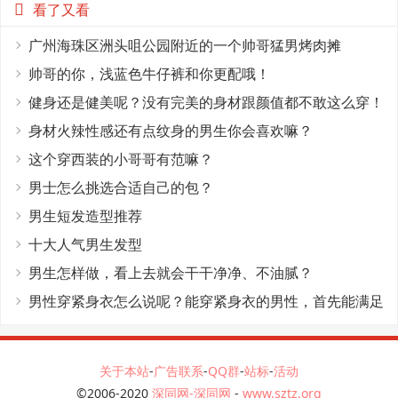
看了又看
广州海珠区洲头咀公园附近的一个帅哥猛男烤肉摊
帅哥的你，浅蓝色牛仔裤和你更配哦！
健身还是健美呢？没有完美的身材跟颜值都不敢这么穿！
身材火辣性感还有点纹身的男生你会喜欢嘛？
这个穿西装的小哥哥有范嘛？
男士怎么挑选合适自己的包？
男生短发造型推荐
十大人气男生发型
男生怎样做，看上去就会干干净净、不油腻？
男性穿紧身衣怎么说呢？能穿紧身衣的男性，首先能满足
这4个条件
关于本站
-
广告联系
-
QQ群
-
站标
-
活动
©2006-2020
深同网-深同网
-
www.sztz.org