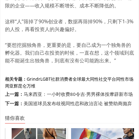
限的企业——收入规模不断增长、成本不断降低的。
这样“人”筛掉了90%创业者，数据再筛掉90%，只剩下1-3%
的人投，再看投资人的兴趣偏好。
“要想挖掘独角兽，更重要的是，要自己成为一个独角兽的
孵化器。我们自己在投资的时候，一直在想，这个领域到底
能不能诞生出独角兽，到底有没有公司能跑出来。”
相关专题：
Grindr
LGBT社群消费者
全球最大同性社交平台
同性市场
周亚辉
昆仑万维
上一篇：
马来西亚：一小时收费80令吉‧男男裸体按摩辟新市场
下一篇：
美国巡球员发布歧视同性恋和政治言论 被赞助商抛弃
猜你喜欢