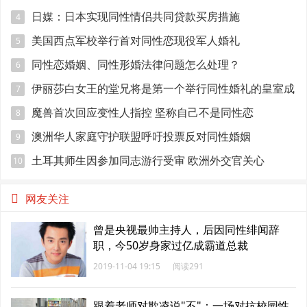
日媒：日本实现同性情侣共同贷款买房措施
4
美国西点军校举行首对同性恋现役军人婚礼
5
同性恋婚姻、同性形婚法律问题怎么处理？
6
伊丽莎白女王的堂兄将是第一个举行同性婚礼的皇室成
7
员
魔兽首次回应变性人指控 坚称自己不是同性恋
8
澳洲华人家庭守护联盟呼吁投票反对同性婚姻
9
土耳其师生因参加同志游行受审 欧洲外交官关心
10
网友关注
曾是央视最帅主持人，后因同性绯闻辞
职，今50岁身家过亿成霸道总裁
2019-11-04 19:15
阅读291
跟着老师对欺凌说"不"：一场对抗校园性