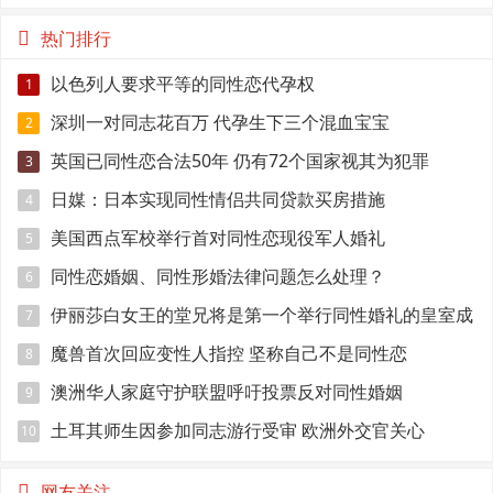
热门排行
以色列人要求平等的同性恋代孕权
1
深圳一对同志花百万 代孕生下三个混血宝宝
2
英国已同性恋合法50年 仍有72个国家视其为犯罪
3
日媒：日本实现同性情侣共同贷款买房措施
4
美国西点军校举行首对同性恋现役军人婚礼
5
同性恋婚姻、同性形婚法律问题怎么处理？
6
伊丽莎白女王的堂兄将是第一个举行同性婚礼的皇室成
7
员
魔兽首次回应变性人指控 坚称自己不是同性恋
8
澳洲华人家庭守护联盟呼吁投票反对同性婚姻
9
土耳其师生因参加同志游行受审 欧洲外交官关心
10
网友关注