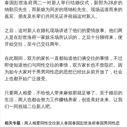
泰国彭世洛府周二一对新人举行结婚仪式，新郎为28岁的
纳勒贝先生，而新娘为同岁的塔纳松先生。现场远道而来的
嘉宾、朋友及长辈们共同见证并祝福这对新人。
之后，这对新人在婚礼现场讲述了他们的爱情故事。他们两
人是在彭世洛府一家娱乐场所认识的，之后十分聊得来，便
开始交往，至今已交往两年。
在此期间，双方的家长一直都知道他们俩交往的事情，不过
即使知道他们与同性交往的事情，双方家长也不曾阻拦。因
为如今大家对于男男同性恋的思想已经比从前开放了，社会
上也都开始广泛接受。
只要两人相爱，不给他人带来麻烦那就足够了。至于婚后的
生活，两人也都会努力工作赚钱养家，创造美好未来。让我
们一同祝福二位新人吧。
相关专题：
两人相爱
同性交往
新人
泰国
泰国彭世洛府
泰国男同性恋