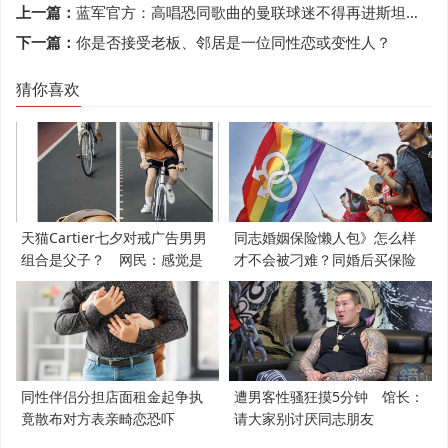
上一篇：
蓝军官方：高唱恐同歌曲的曼联球迷不得再进斯坦福桥观赛
下一篇：
你是否接受老板、邻居是一位同性恋或变性人？
猜你喜欢
天猫Cartier七夕对戒广告男男
同志婚姻保险懒人包》怎么样
组合是父子？ 网民：感觉是
才不会被刁难？同婚后买保险
支持LGBT
必知5件事
同性伴侣分担店面租金起争执
遭男客性骚狂摸5分钟 馆长：
竟散布对方表亲畸恋恐吓
请大家别讨厌同志朋友