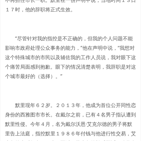
不再担任市长一职。默里在一份声明中说，当地时间１３日
１７时，他的辞职将正式生效。
“尽管针对我的指控是不正确的，但我的个人问题不能
影响市政府处理公众事务的能力，”他在声明中说，“我想对
这个特殊城市的市民以及辅佐我的工作人员说，我对眼下这
个痛苦局面感到抱歉。眼下的情况清楚表明，我辞职是对这
个城市最好的（选择）。”
默里现年６２岁。２０１３年，他成为首位公开同性恋
身份的西雅图市市长。在戴尔之前，已有４名男子指认遭到
默里性侵。今年４月，名为戴尔沃恩·艾克尔德的男子将默
里告上法庭，指控默里１９８６年付钱与他进行性交易，艾