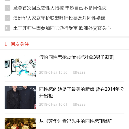
员
魔兽首次回应变性人指控 坚称自己不是同性恋
8
澳洲华人家庭守护联盟呼吁投票反对同性婚姻
9
土耳其师生因参加同志游行受审 欧洲外交官关心
10
网友关注
假扮同性恋抢劫“约会”对象3男子获刑
2018-01-27 15:56
阅读238
同性恋的她娶了最美的新娘 曾在2014年公
开出柜
2018-01-27 16:01
阅读289
从《芳华》看冯先生的同性恋“情结”