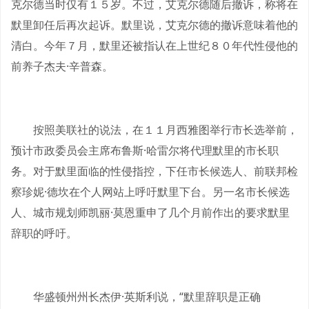
克尔德当时仅有１５岁。不过，艾克尔德随后撤诉，称将在
默里卸任后再次起诉。默里说，艾克尔德的撤诉意味着他的
清白。今年７月，默里还被指认在上世纪８０年代性侵他的
前养子杰夫·辛普森。
按照美联社的说法，在１１月西雅图举行市长选举前，
预计市政委员会主席布鲁斯·哈雷尔将代理默里的市长职
务。对于默里面临的性侵指控，下任市长候选人、前联邦检
察珍妮·德坎在个人网站上呼吁默里下台。另一名市长候选
人、城市规划师凯丽·莫恩重申了几个月前作出的要求默里
辞职的呼吁。
华盛顿州州长杰伊·英斯利说，“默里辞职是正确