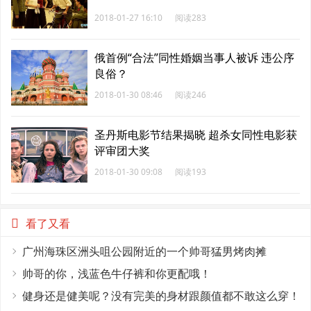
2018-01-27 16:10
阅读283
俄首例“合法”同性婚姻当事人被诉 违公序
良俗？
2018-01-30 08:46
阅读246
圣丹斯电影节结果揭晓 超杀女同性电影获
评审团大奖
2018-01-30 09:08
阅读193
看了又看
广州海珠区洲头咀公园附近的一个帅哥猛男烤肉摊
帅哥的你，浅蓝色牛仔裤和你更配哦！
健身还是健美呢？没有完美的身材跟颜值都不敢这么穿！