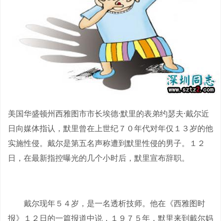
美国华盛顿州西雅图市市长埃德·默里的表弟约瑟夫·戴尔近
日向媒体指认，默里曾在上世纪７０年代对年仅１３岁的他
实施性侵。戴尔是第五名声称遭到默里性侵的男子。１２
日，在最新指控曝光的几个小时后，默里宣布辞职。
戴尔现年５４岁，是一名透析技师。他在《西雅图时
报》１２日的一篇报道中说，１９７５年，默里来到戴尔妈