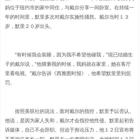
妈位于纽约市的家中同住，与戴尔分享一间卧室。在持续一
年的时间里，默里多次对戴尔实施性骚扰。戴尔当时１３
岁，默里２０岁出头。
“有时候我会装睡，因为我不希望他碰我，”现已结婚生
子的戴尔说，“他猥亵我的时候，我妈就在家里，她在客厅
里看电视。”戴尔告诉《西雅图时报》，他希望默里受到惩
罚。
按照美联社的说法，面对戴尔的指控，默里予以否认。
他说，是因为家人失和，戴尔才会指控他性侵。默里起初告
诉媒体，自己不会辞职。但迫于舆论压力，他１２日宣布将