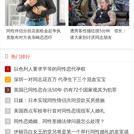
同性伴侣分担店面租金起争执
遭男客性骚狂摸5分钟 馆长：
竟散布对方表亲畸恋恐吓
请大家别讨厌同志朋友
热门排行
以色列人要求平等的同性恋代孕权
1
深圳一对同志花百万 代孕生下三个混血宝宝
2
英国已同性恋合法50年 仍有72个国家视其为犯罪
3
日媒：日本实现同性情侣共同贷款买房措施
4
美国西点军校举行首对同性恋现役军人婚礼
5
同性恋婚姻、同性形婚法律问题怎么处理？
6
伊丽莎白女王的堂兄将是第一个举行同性婚礼的皇室成
7