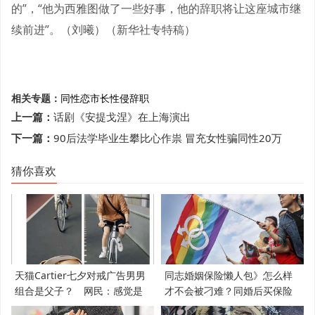
的”，“他为西雅图做了一些好事，他的辞职将让这座城市继
续前进”。（刘曦）（新华社专特稿）
相关专题：
同性恋
市长
性侵
辞职
上一篇：
话剧《安提戈涅》在上海演出
下一篇：
90后法学毕业生攀比心作祟 冒充女性骗同性20万
猜你喜欢
天猫Cartier七夕对戒广告男男
同志婚姻保险懒人包》怎么样
组合是父子？ 网民：感觉是
才不会被刁难？同婚后买保险
支持LGBT
必知5件事