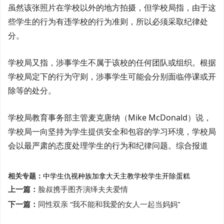
虽然该张照片在学校以外的地方拍摄，但学校局指，由于这
些学生的行为有违学校的行为准则，所以必须采取纪律处
分。
学校局又指，涉事学生不属于该校的任何团队或组织。根据
学校局定下的行为守则，涉事学生可能会分别面临停课或开
除等的处分。
学校局教育事务部主管麦克唐纳（Mike McDonald）说，
学校局一向坚持为学生提供安全和包容的学习环境，学校局
会以最严肃的态度处理学生的行为和纪律问题。综合报道
相关专题：
中学生
仇视种族
加拿大
天主教学校
学生
开除
蛋糕
上一篇：
脸叔携手图齐演绎夫夫爱情
下一篇：
同性双亲 “我不能和我爱的女人一起当妈妈”