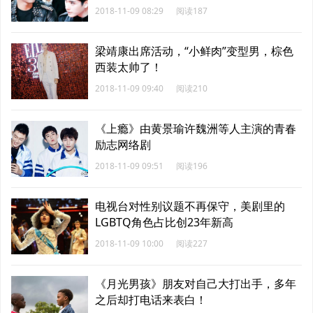
2018-11-09 08:29
阅读187
梁靖康出席活动，“小鲜肉”变型男，棕色
西装太帅了！
2018-11-09 09:40
阅读210
《上瘾》由黄景瑜许魏洲等人主演的青春
励志网络剧
2018-11-09 09:51
阅读196
电视台对性别议题不再保守，美剧里的
LGBTQ角色占比创23年新高
2018-11-09 10:00
阅读227
《月光男孩》朋友对自己大打出手，多年
之后却打电话来表白！