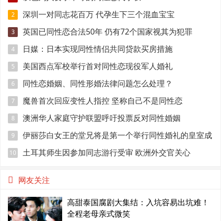
深圳一对同志花百万 代孕生下三个混血宝宝
2
英国已同性恋合法50年 仍有72个国家视其为犯罪
3
日媒：日本实现同性情侣共同贷款买房措施
4
美国西点军校举行首对同性恋现役军人婚礼
5
同性恋婚姻、同性形婚法律问题怎么处理？
6
魔兽首次回应变性人指控 坚称自己不是同性恋
7
澳洲华人家庭守护联盟呼吁投票反对同性婚姻
8
伊丽莎白女王的堂兄将是第一个举行同性婚礼的皇室成
9
员
土耳其师生因参加同志游行受审 欧洲外交官关心
10
网友关注
高甜泰国腐剧大集结：入坑容易出坑难！
全程老母亲式微笑