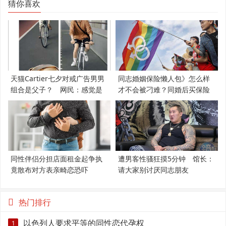
猜你喜欢
天猫Cartier七夕对戒广告男男
同志婚姻保险懒人包》怎么样
组合是父子？ 网民：感觉是
才不会被刁难？同婚后买保险
支持LGBT
必知5件事
同性伴侣分担店面租金起争执
遭男客性骚狂摸5分钟 馆长：
竟散布对方表亲畸恋恐吓
请大家别讨厌同志朋友
热门排行
以色列人要求平等的同性恋代孕权
1