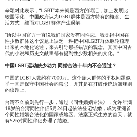
辛颖对此表示，“LGBT”本来就是西方的词汇，加上发展比
较国际化，中国政府认为LGBT群体是西方特有的概念、生
活方式，继而对LGBT群体产生误解。
“所以中国官方一直说我们国家没有同性恋。我觉得中国在
性少数群体这个议题上缺乏一种把中国LGBT群体脉轮梳理
出来的本地化论述，来去引导那些错误的观念。其实中国古
代的小说和历史文献里都有提到性少数相关的文化。”
中国LGBT运动缺少动力 同婚合法十年内不会通过？
中国的LGBT人数约有7000万。这个庞大群体的平权问题似
乎一直是保守中国社会的禁忌，尤其是在打破传统婚姻规则
的议题上。
台湾不久前则先行一步，通过《同性婚姻专法》，允许年满
18岁的台湾同性伴侣5月24日起依法登记结婚，成为亚洲首
个同性婚姻合法化的国家或地区。法案正式生效的首天，就
有526对同性伴侣办理了结婚。