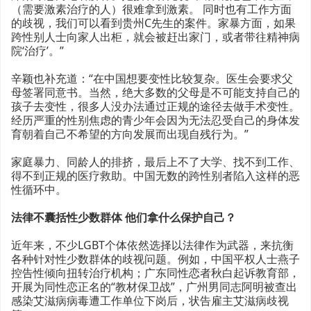
（需要激素治疗的人）很难拿到激素。 同时也有工作方面
的歧视，我们可以看到贵州C先生的案件。家暴方面，如果
跨性别人士向家人出柜，就会被赶出家门，或者带往精神病
院‘治疗’。”
辛颖也补充道：“在中国想要变性比较复杂。医生会要求父
母签署同意书。当然，绝大多数的父母是不可能支持自己的
孩子去变性，很多人没办法通过正规的途径去做手术变性。
经历严重的性别焦虑的青少年会因为无法忍受自己的身体发
育朝着自己不希望的方向发展而出现自残行为。”
家庭暴力、同龄人的排挤，最后上不了大学、找不到工作、
得不到正规的医疗救助。中国无数的跨性别者陷入这样的恶
性循环中。
法律不囊括性少数群体 他们拿什么保护自己？
近年来，不少LGBT个体依然选择以法律作为武器，来抗衡
各种针对性少数群体的歧视问题。例如，中国平权人士燕子
控告性倾向扭转治疗机构；广东同性恋者秋白起诉教育部，
开展为同性恋正名的“教材保卫战”，广州男同志阿明被查出
感染艾滋病病毒遭工作单位下岗后，状告雇主艾滋病歧视