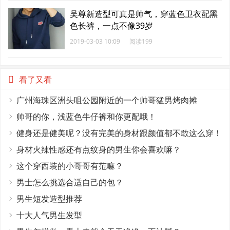
吴尊新造型可真是帅气，穿蓝色卫衣配黑
色长裤，一点不像39岁
2019-03-03 10:09
阅读199
看了又看
广州海珠区洲头咀公园附近的一个帅哥猛男烤肉摊
帅哥的你，浅蓝色牛仔裤和你更配哦！
健身还是健美呢？没有完美的身材跟颜值都不敢这么穿！
身材火辣性感还有点纹身的男生你会喜欢嘛？
这个穿西装的小哥哥有范嘛？
男士怎么挑选合适自己的包？
男生短发造型推荐
十大人气男生发型