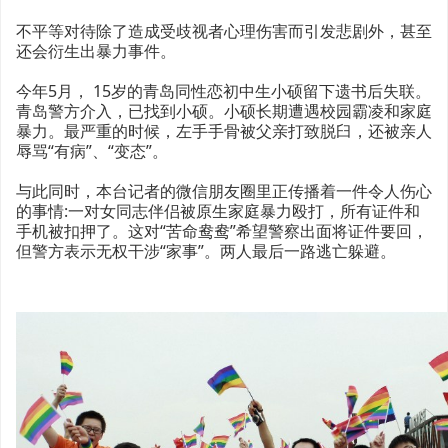
不平等对待除了造成受歧视者心理伤害而引发悲剧外，甚至
还会衍生出暴力事件。
今年5月， 15岁的青岛同性恋初中生小硕留下遗书后失联。
青岛警方介入，已找到小硕。小硕长期遭遇校园霸凌和家庭
暴力。最严重的时候，左手手骨被父亲打致脱臼，还被亲人
辱骂“有病”、“变态”。
与此同时，本台记者的微信朋友圈里正传播着一件令人伤心
的事情:一对女同志伴侣被原生家庭暴力殴打，所有证件和
手机被扣押了。这对“苦命鸯鸯”希望警察出面将证件要回，
但警方表示无权干涉“家事”。两人最后一路逃亡躲避。