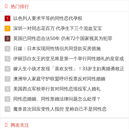
热门排行
以色列人要求平等的同性恋代孕权
1
深圳一对同志花百万 代孕生下三个混血宝宝
2
英国已同性恋合法50年 仍有72个国家视其为犯罪
3
日媒：日本实现同性情侣共同贷款买房措施
4
伊丽莎白女王的堂兄将是第一个举行同性婚礼的皇室成
5
员
嫁人生小孩才发现「喜欢女性」！33岁主妇离婚勇敢正
6
视性取向
澳洲华人家庭守护联盟呼吁投票反对同性婚姻
7
美国西点军校举行首对同性恋现役军人婚礼
8
同性恋婚姻、同性形婚法律问题怎么处理？
9
魔兽首次回应变性人指控 坚称自己不是同性恋
10
网友关注