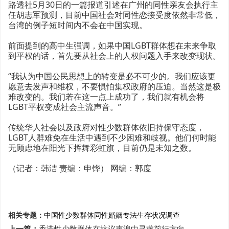
路透社5月30日的一篇报道引述在广州的同性亲友会执行主
任胡志军预测，目前中国社会对同性恋接受度依然非常低，
台湾的例子短时间内不会在中国实现。
前面提到的高中生强调，如果中国LGBT群体想在未来争取
到平权的话，首先要从社会上的人权问题入手来改变现状。
“我认为中国公民思想上的转变是必不可少的。我们应该更
愿意去发声和维权，不要惧怕集权政府的压迫。当然这是极
难改变的。我们若在这一点上成功了，我们就有机会将
LGBT平权变成社会主流声音。”
传统华人社会以及政府对性少数群体依旧持保守态度，
LGBT人群难免在生活中遇到不少困难和歧视。他们何时能
无顾虑地在阳光下挥舞彩虹旗，目前仍是未知之数。
（记者：韩洁 责编：申铧） 网编：郭度
相关专题：
中国性少数群体
同性婚姻专法
生存状况调查
上一篇：
香港性少数群体在抗议声浪中寻求前行方向