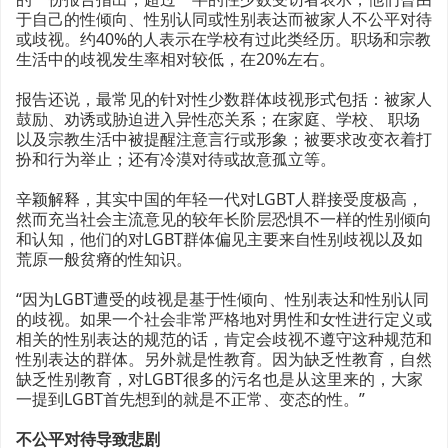
于自己的性倾向、性别认同或性别表达而被家人不公平对待
或歧视。约40%的人表示在学校有过此类经历。职场和宗教
生活中的歧视发生率相对较低，在20%左右。
报告还说，最常见的针对性少数群体歧视形式包括：被家人
鼓励、劝诱或胁迫进入异性恋关系；在家庭、学校、 职场
以及宗教生活中被提醒注意言行或形象；被要求改变衣着打
扮和行为举止；还有冷漠对待或故意孤立等。
辛颖解释，其实中国的年轻一代对LGBT人群接受度极高，
然而充当社会主流意见的较年长阶层恐惧不一样的性别倾向
和认知，他们的对LGBT群体偏见主要来自性别歧视以及如
荒原一般贫瘠的性知识。
“因为LGBT遭受的歧视是基于性倾向、性别表达和性别认同
的歧视。如果一个社会非常严格地对男性和女性进行定义或
相关的性别表达的规范的话，肯定会歧视不遵守这种规范和
性别表达的群体。另外就是性教育。因为缺乏性教育，自然
缺乏性别教育，对LGBT很多的污名也是从这里来的，大家
一提到LGBT首先想到的就是不正常、变态的性。”
不公平对待导致悲剧