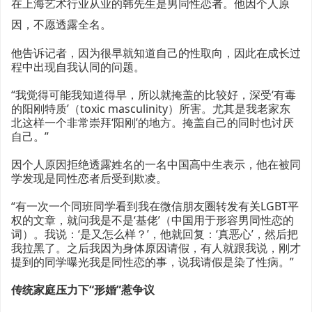
在上海艺术行业从业的韩先生是男同性恋者。他因个人原
因，不愿透露全名。
他告诉记者，因为很早就知道自己的性取向，因此在成长过
程中出现自我认同的问题。
“我觉得可能我知道得早，所以就掩盖的比较好，深受‘有毒
的阳刚特质’（toxic masculinity）所害。尤其是我老家东
北这样一个非常崇拜‘阳刚’的地方。掩盖自己的同时也讨厌
自己。”
因个人原因拒绝透露姓名的一名中国高中生表示，他在被同
学发现是同性恋者后受到欺凌。
“有一次一个同班同学看到我在微信朋友圈转发有关LGBT平
权的文章，就问我是不是‘基佬’（中国用于形容男同性恋的
词）。我说：‘是又怎么样？’，他就回复：‘真恶心’，然后把
我拉黑了。之后我因为身体原因请假，有人就跟我说，刚才
提到的同学曝光我是同性恋的事，说我请假是染了性病。”
传统家庭压力下“形婚”惹争议