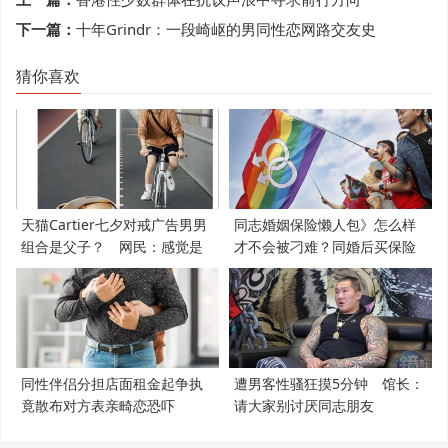
下一篇：
十年Grindr：一段崎岖的男同性恋网路交友史
猜你喜欢
天猫Cartier七夕对戒广告男男
同志婚姻保险懒人包》怎么样
组合是父子？ 网民：感觉是
才不会被刁难？同婚后买保险
支持LGBT
必知5件事
同性伴侣分担店面租金起争执
遭男客性骚狂摸5分钟 馆长：
竟散布对方表亲畸恋恐吓
请大家别讨厌同志朋友