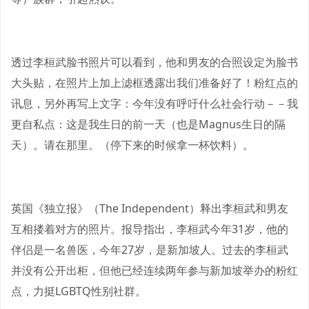
透过李桓武脸书照片可以看到，他和男友的合照设定为脸书
大头贴，在照片上加上滤框透露出我们准备好了！粉红点的
讯息，另外再写上文字：今年没有呼吁什么社会行动－－我
更自私点：这是我生日的前一天（也是Magnus生日的隔
天）。请在那里。（停下来的时候拿一杯饮料）。
英国《独立报》（The Independent）释出李桓武和男友
互相搂着对方的照片。报导指出，李桓武今年31岁，他的
伴侣是一名兽医，今年27岁，是新加坡人。过去的李桓武
并没有公开出柜，但他已经连续两年参与新加坡举办的粉红
点，力挺LGBTQ性别社群。