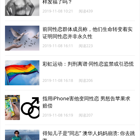
样发福了吗？
2019-11-08 10:21
阅读439
前同性恋群体成员称，他们生命转变着实
证明同性恋并非永久性
2019-11-08 16:11
阅读223
彩虹运动：判刑离谱·同性恋监禁或引恐慌
2019-11-08 16:18
阅读206
指用iPhone害他变同性恋 男怒告苹果求
赔偿
2019-11-08 16:19
阅读207
得知儿子是“同志” 澳华人妈妈崩溃: 你去跳