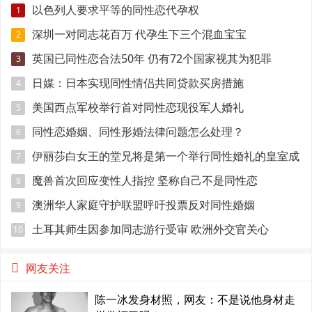
以色列人要求平等的同性恋代孕权
1
深圳一对同志花百万 代孕生下三个混血宝宝
2
英国已同性恋合法50年 仍有72个国家视其为犯罪
3
日媒：日本实现同性情侣共同贷款买房措施
4
美国西点军校举行首对同性恋现役军人婚礼
5
同性恋婚姻、同性形婚法律问题怎么处理？
6
伊丽莎白女王的堂兄将是第一个举行同性婚礼的皇室成
7
员
魔兽首次回应变性人指控 坚称自己不是同性恋
8
澳洲华人家庭守护联盟呼吁投票反对同性婚姻
9
土耳其师生因参加同志游行受审 欧洲外交官关心
10
网友关注
陈一冰发身材照，网友：不是说他身材走