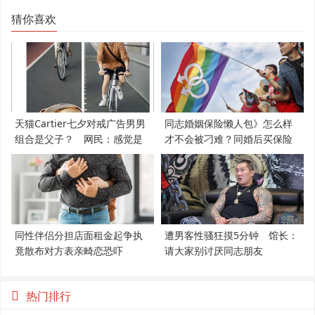
猜你喜欢
天猫Cartier七夕对戒广告男男
同志婚姻保险懒人包》怎么样
组合是父子？ 网民：感觉是
才不会被刁难？同婚后买保险
支持LGBT
必知5件事
同性伴侣分担店面租金起争执
遭男客性骚狂摸5分钟 馆长：
竟散布对方表亲畸恋恐吓
请大家别讨厌同志朋友
热门排行