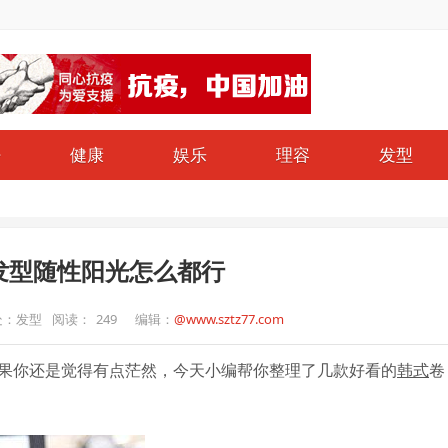
仔
健康
娱乐
理容
发型
发型随性阳光怎么都行
处：发型
阅读：
249
编辑：
@www.sztz77.com
果你还是觉得有点茫然，今天小编帮你整理了几款好看的
韩式
卷