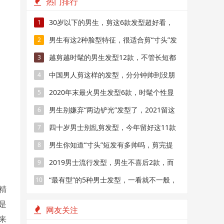
热门排行
30岁以下的男生，剪这6款发型超好看，
1
阳光又帅气
男生有这2种脸型特征，很适合剪“寸头”发
2
型，阳光又帅气
越剪越时髦的男生发型12款，不管长短都
3
帅气，干净显精神
中国男人剪这样的发型，分分钟帅到没朋
4
友
2020年末最火男生发型6款，时髦个性显
5
帅气，狼尾头值得尝试
男生别嫌弃“两边铲光”发型了，2021留这
6
几款造型，干净帅气
四十岁男士别乱剪发型，今年留好这11款
7
造型，成熟帅气不显老
男生你知道“寸头”短发有多帅吗，剪完提
8
升颜值
2019男士流行发型，男生不喜后2款，而
9
女生却很痴迷
“最有型”的5种男士发型，一看就不一般，
10
精
看完就想剪同款
是
网友关注
来