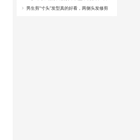
油腻，冲进追光哥哥
男生剪“寸头”发型真的好看，两侧头发修剪
干净，阳光帅气有魅力