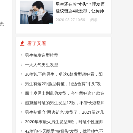
男生还在剪“寸头”？理发师
建议留这4款发型，让你帅
气翻倍
2020-08-27 10:56
阅读
光
298
看了又看
男生短发造型推荐
十大人气男生发型
30岁以下的男生，剪这6款发型超好看，阳
光又帅气
男生有这2种脸型特征，很适合剪“寸头”发
型，阳光又帅气
四十岁男士别乱剪发型，今年留好这11款造
型，成熟帅气不显老
越剪越时髦的男生发型12款，不管长短都帅
气，干净显精神
男生别嫌弃“两边铲光”发型了，2021留这几
款造型，干净帅气
2020年末最火男生发型6款，时髦个性显帅
气，狼尾头值得尝试
42岁印小天酷爱“短背头”发型，优雅帅气不