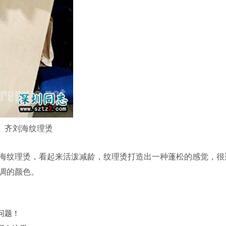
齐刘海纹理烫
纹理烫，看起来活泼减龄，纹理烫打造出一种蓬松的感觉，很
调的颜色。
问题！