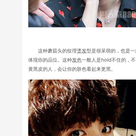
这种蘑菇头的纹理
烫发
型是很呆萌的，也是一
体现你的品位。这种
发色
一般人是hold不住的
黄黑皮的人，会让你的肤色看起来更黑。