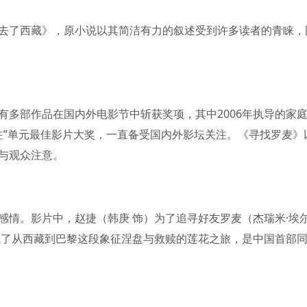
去了西藏》，原小说以其简洁有力的叙述受到许多读者的青睐，
有多部作品在国内外电影节中斩获奖项，其中2006年执导的家
注”单元最佳影片大奖，一直备受国内外影坛关注。《寻找罗麦》
与观众注意。
感情。影片中，赵捷（韩庚 饰）为了追寻好友罗麦（杰瑞米·埃
成了从西藏到巴黎这段象征涅盘与救赎的莲花之旅，是中国首部