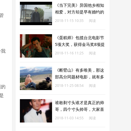
《当下完美》异国他乡相知
相爱，对方却是早有婚约的
管
准爸爸！
2018-11-15 10:35
阅读
179
《蛋糕师》包揽台北电影节
5项大奖，获得金马奖8项提
给我
名
2018-11-16 11:25
阅读
183
《断臂山》有多唯美，那这
部高分同题材电影，就有多
残酷
2018-11-25 08:54
阅读
演的
184
是
谁敢剃寸头谁才是真正的帅
哥，四个寸头帅哥，大家喜
欢哪一个！
2018-11-03 14:55
阅读
186