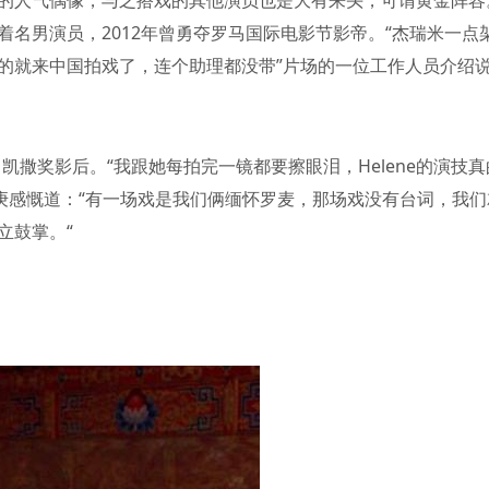
的人气偶像，与之搭戏的其他演员也是大有来头，可谓黄金阵容
名男演员，2012年曾勇夺罗马国际电影节影帝。“杰瑞米一点
的就来中国拍戏了，连个助理都没带”片场的一位工作人员介绍
，凯撒奖影后。“我跟她每拍完一镜都要擦眼泪，Helene的演技真
，韩庚感慨道：“有一场戏是我们俩缅怀罗麦，那场戏没有台词，我们
立鼓掌。“