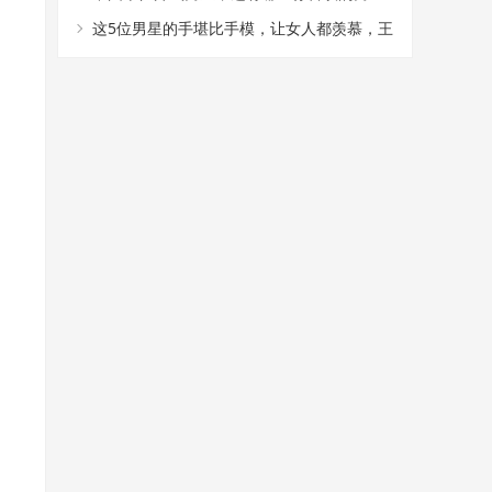
星，进来讨论一下吧！
这5位男星的手堪比手模，让女人都羡慕，王
凯果断上榜