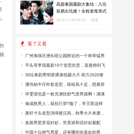
。
高甜泰国腐剧大集结：入坑
架
容易出坑难！全程老母亲式
说。
微笑
2018-11-09 08:29
阅读
186
看了又看
的
就
广州海珠区洲头咀公园附近的一个帅哥猛男
烤肉摊
平头哥李现最新10个造型欣赏，直接帅到飞
起
30位泰剧男明星裸身拍摄大片 助力2020泰
国乳腺癌粉红丝带
潘玮柏牛仔外套造型，嘻哈风十足，照着穿
你也能变成潮流范
毕雯珺也是一枚充满忧郁气质男孩啊！满满
的沉稳气质，尽显绅士
做成熟男人，就别只穿T恤了，学王凯这样
穿，立马帅气又有型
黄轩寸头造型演绎硬汉风，秋季大片来袭，
时尚与复古并存
各路男星穿花衬衫，究竟谁和花衬衫最配
中国十位帅气男星，还有哪些你喜欢的男