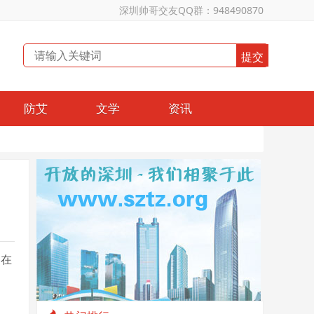
深圳帅哥交友QQ群：948490870
防艾
文学
资讯
档在