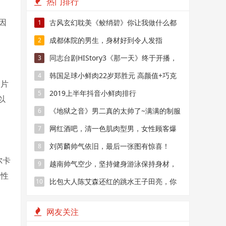
热门排行
因
古风玄幻耽美《鲛绡碧》你让我做什么都
1
可以，但不可以抛弃我
成都体院的男生，身材好到令人发指
2
同志台剧HIStory3《那一天》终于开播，
3
但这颜值没啥看点
韩国足球小鲜肉22岁郑胜元 高颜值+巧克
4
庭片
力腹肌帅气场上
2019上半年抖音小鲜肉排行
5
以
《地狱之音》男二真的太帅了~满满的制服
6
youhuo呀~
网红酒吧，清一色肌肉型男，女性顾客爆
7
满
刘芮麟帅气依旧，最后一张图有惊喜！
8
尔卡
越南帅气空少，坚持健身游泳保持身材，
9
同性
引无数乘客犯花痴
比包大人陈艾森还红的跳水王子田亮，你
10
还记得吗？
网友关注