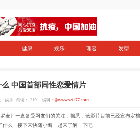
仔
健康
娱乐
理容
发型
么 中国首部同性恋爱情片
处：娱乐
阅读：
219
编辑：
@www.sztz77.com
找罗麦》一直备受网友们的关注，据悉，该影片目前已经宣布定
讲了什么，接下来快随小编一起来了解一下吧！