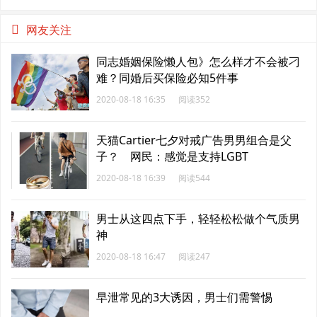
网友关注
同志婚姻保险懒人包》怎么样才不会被刁
难？同婚后买保险必知5件事
2020-08-18 16:35
阅读352
天猫Cartier七夕对戒广告男男组合是父
子？ 网民：感觉是支持LGBT
2020-08-18 16:39
阅读544
男士从这四点下手，轻轻松松做个气质男
神
2020-08-18 16:47
阅读247
早泄常见的3大诱因，男士们需警惕