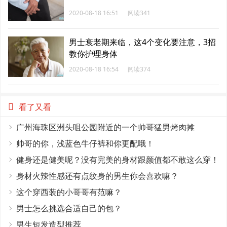
2020-08-18 16:51
阅读341
男士衰老期来临，这4个变化要注意，3招
教你护理身体
2020-08-18 16:54
阅读374
看了又看
广州海珠区洲头咀公园附近的一个帅哥猛男烤肉摊
帅哥的你，浅蓝色牛仔裤和你更配哦！
健身还是健美呢？没有完美的身材跟颜值都不敢这么穿！
身材火辣性感还有点纹身的男生你会喜欢嘛？
这个穿西装的小哥哥有范嘛？
男士怎么挑选合适自己的包？
男生短发造型推荐