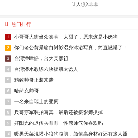
让人想入非非
热门排行
小哥哥大街当众卖萌，太甜了，原来这是小奶狗
1
你们老公黄景瑜白衬衫湿身沐浴写真，简直燃爆了！
2
台湾潘暐皓，台大吴彦祖
3
台湾潜水教练六块腹肌太诱人
4
精致帅哥正装来袭
5
哈萨克帅哥
6
一名来自瑞士的亚裔
7
兵哥穿军装拍写真，最后还被摄影师扒掉
8
好阳光的退伍兵哥哥，性感帅气你喜欢吗
9
暖男天菜混搭小狼狗腹肌，颜值高身材好还有迷人照
10