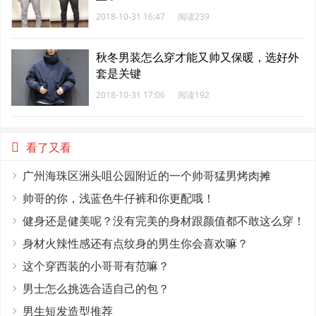
2018-10-31 16:47
阅读239
秋冬男装怎么穿才能又帅又保暖，选好外
套是关键
2018-10-31 17:06
阅读192
看了又看
广州海珠区洲头咀公园附近的一个帅哥猛男烤肉摊
帅哥的你，浅蓝色牛仔裤和你更配哦！
健身还是健美呢？没有完美的身材跟颜值都不敢这么穿！
身材火辣性感还有点纹身的男生你会喜欢嘛？
这个穿西装的小哥哥有范嘛？
男士怎么挑选合适自己的包？
男生短发造型推荐