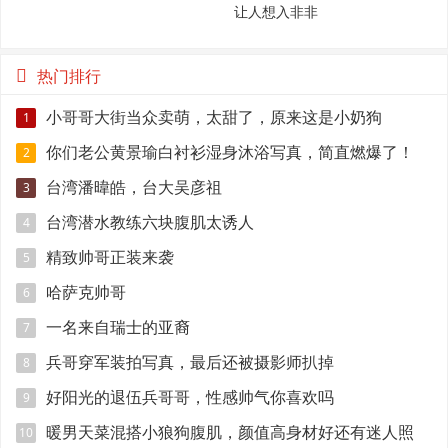
让人想入非非
热门排行
小哥哥大街当众卖萌，太甜了，原来这是小奶狗
1
你们老公黄景瑜白衬衫湿身沐浴写真，简直燃爆了！
2
台湾潘暐皓，台大吴彦祖
3
台湾潜水教练六块腹肌太诱人
4
精致帅哥正装来袭
5
哈萨克帅哥
6
一名来自瑞士的亚裔
7
兵哥穿军装拍写真，最后还被摄影师扒掉
8
好阳光的退伍兵哥哥，性感帅气你喜欢吗
9
暖男天菜混搭小狼狗腹肌，颜值高身材好还有迷人照
10