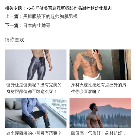
相关专题：
75公斤
健美
写真
冠军
摄影作品
谢梓秋
雄壮肌肉
上一篇：
黑框眼镜下的超帅胸肌男模
下一篇：
日本肉壮帅哥
猜你喜欢
健身还是健美呢？没有完美的
身材火辣性感还有点纹身的男
身材跟颜值都不敢这么穿！
生你会喜欢嘛？
这个穿西装的小哥哥有范嘛？
颜值高！气质好！身材超好，