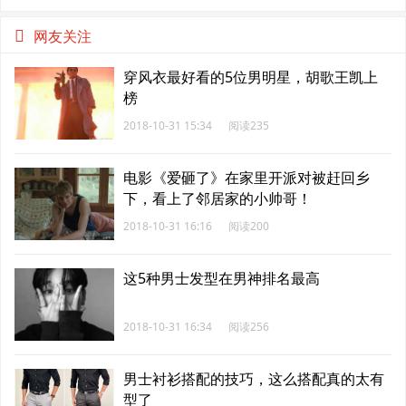
网友关注
穿风衣最好看的5位男明星，胡歌王凯上
榜
2018-10-31 15:34
阅读235
电影《爱砸了》在家里开派对被赶回乡
下，看上了邻居家的小帅哥！
2018-10-31 16:16
阅读200
这5种男士发型在男神排名最高
2018-10-31 16:34
阅读256
男士衬衫搭配的技巧，这么搭配真的太有
型了