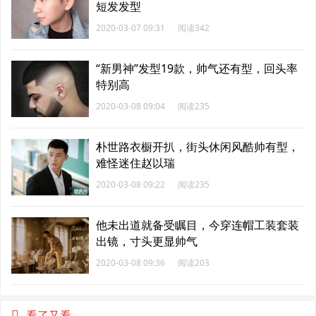
短发发型
2020-03-07 09:31
阅读342
“新男神”发型19款，帅气还有型，回头率
特别高
2020-03-08 09:04
阅读235
朴世路衣橱开扒，街头休闲风酷帅有型，
难怪迷住赵以瑞
2020-03-08 09:22
阅读235
他未出道就备受瞩目，今穿连帽工装套装
出镜，寸头更显帅气
2020-03-08 09:36
阅读203
看了又看