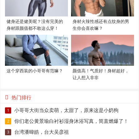
健身还是健美呢？没有完美的
身材火辣性感还有点纹身的男
身材跟颜值都不敢这么穿！
生你会喜欢嘛？
这个穿西装的小哥哥有范嘛？
颜值高！气质好！身材超好，
让人想入非非
热门排行
小哥哥大街当众卖萌，太甜了，原来这是小奶狗
1
你们老公黄景瑜白衬衫湿身沐浴写真，简直燃爆了！
2
台湾潘暐皓，台大吴彦祖
3