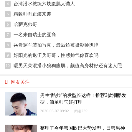
台湾潜水教练六块腹肌太诱人
4
精致帅哥正装来袭
5
哈萨克帅哥
6
一名来自瑞士的亚裔
7
兵哥穿军装拍写真，最后还被摄影师扒掉
8
好阳光的退伍兵哥哥，性感帅气你喜欢吗
9
暖男天菜混搭小狼狗腹肌，颜值高身材好还有迷人照
10
网友关注
男生“酷帅”的发型长这样！推荐3款潮酷发
型，简单帅气好打理
2020-03-07 09:02
阅读239
整理了今年韩国欧巴大势发型，日韩男神