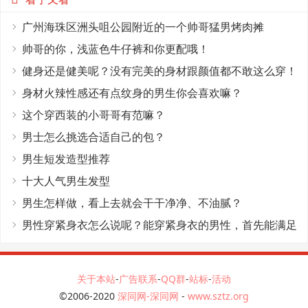
广州海珠区洲头咀公园附近的一个帅哥猛男烤肉摊
帅哥的你，浅蓝色牛仔裤和你更配哦！
健身还是健美呢？没有完美的身材跟颜值都不敢这么穿！
身材火辣性感还有点纹身的男生你会喜欢嘛？
这个穿西装的小哥哥有范嘛？
男士怎么挑选合适自己的包？
男生短发造型推荐
十大人气男生发型
男生怎样做，看上去就会干干净净、不油腻？
男性穿紧身衣怎么说呢？能穿紧身衣的男性，首先能满足
这4个条件
关于本站
-
广告联系
-
QQ群
-
站标
-
活动
©2006-2020
深同网-深同网
-
www.sztz.org