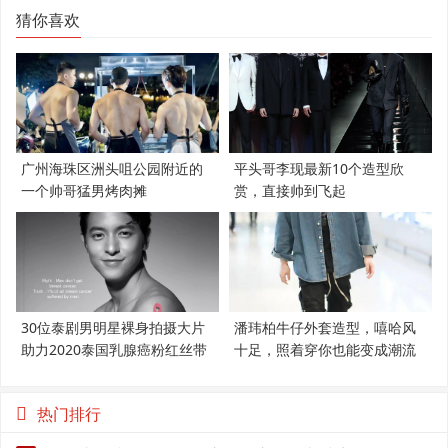
猜你喜欢
广州海珠区洲头咀公园附近的
平头哥李现最新10个造型欣
一个帅哥猛男烤肉摊
赏，直接帅到飞起
30位泰剧男明星裸身拍摄大片
潘玮柏牛仔外套造型，嘻哈风
助力2020泰国乳腺癌粉红丝带
十足，照着穿你也能变成潮流
范
热门排行