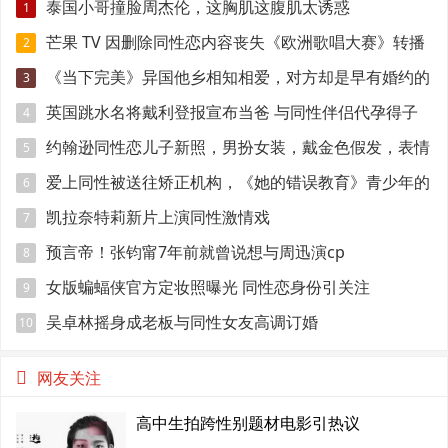
泰国小哥撞脸周杰伦，这胸肌这腹肌太诱惑
1
芒果 TV 因删除同性恋内容丧失《欧洲歌唱大赛》转播
2
权
《当下完美》异国他乡相知相爱，对方却是早有婚约的
3
准爸爸！
英国跳水名将戴利登报宣布当爸 与同性伴侣代孕得子
4
约翰逊同性恋儿子新照，男扮女装，戴金色假发，表情
5
妩媚
爱上同性被送往矫正机构，《她的错误教育》青少年的
6
悲伤与错误
凯拉奈特莉新片上演同性激情戏
7
预言帝！张钧甯7年前就曾说想与周迅演cp
8
女版蝙蝠侠官方定妆照曝光 同性恋身份引关注
9
吴卓林摇身成老板与同性女友高调订婚
10
网友关注
高中生拍跨性别题材电影引热议