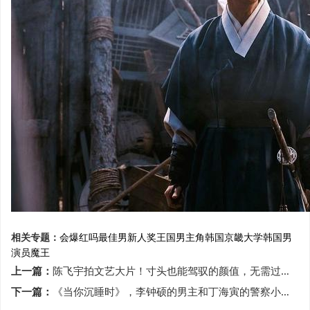
相关专题：
会爆红吗
最佳男新人奖
王国
男主角
韩国京畿大学
韩国男
演员
魔王
上一篇：
陈飞宇拍文艺大片！寸头也能驾驭的颜值，无需过多修饰也能爱上
下一篇：
《当你沉睡时》，李钟硕的男主和丁海寅的警察小哥哥，更爱哪个