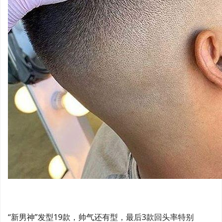
“新男神”发型19款，帅气还有型，最后3款回头率特别