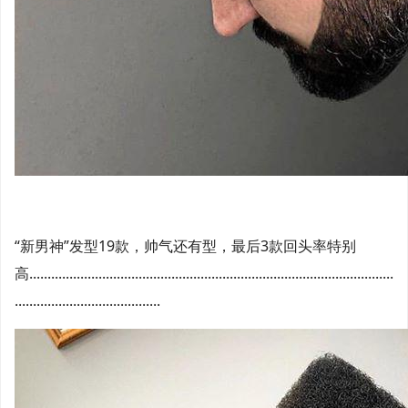
“新男神”发型19款，帅气还有型，最后3款回头率特别
高....................................................................................................
........................................