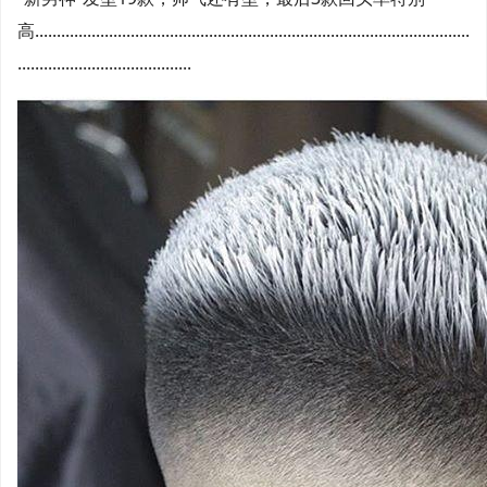
高....................................................................................................
........................................