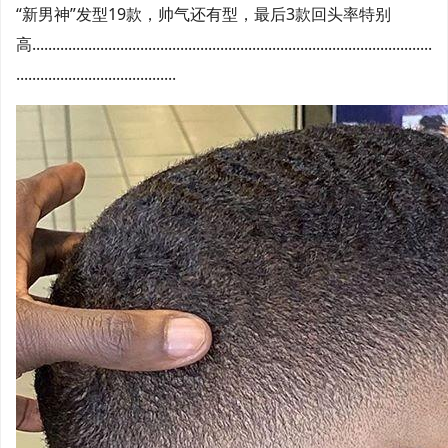
“新男神”发型19款，帅气还有型，最后3款回头率特别
高....................................................................................................
........................................