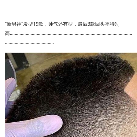
“新男神”发型19款，帅气还有型，最后3款回头率特别
高....................................................................................................
........................................