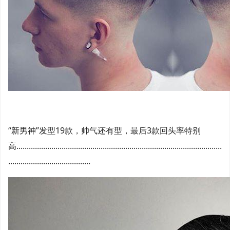
“新男神”发型19款，帅气还有型，最后3款回头率特别
高....................................................................................................
........................................