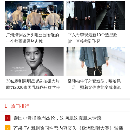
广州海珠区洲头咀公园附近的
平头哥李现最新10个造型欣
一个帅哥猛男烤肉摊
赏，直接帅到飞起
30位泰剧男明星裸身拍摄大片
潘玮柏牛仔外套造型，嘻哈风
助力2020泰国乳腺癌粉红丝带
十足，照着穿你也能变成潮流
范
热门排行
泰国小哥撞脸周杰伦，这胸肌这腹肌太诱惑
1
芒果 TV 因删除同性恋内容丧失《欧洲歌唱大赛》转播
2