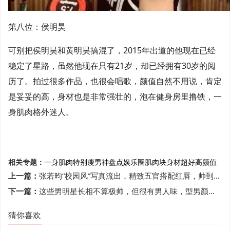
第八位：侯明昊
可别把侯明昊和黄明昊搞混了，2015年出道的他现在已经
稳定了星路，虽然他现在只有21岁，却已经拥有30岁的阅
历了。拍过很多作品，也很会唱歌，颜值自然不用说，肯定
是妥妥的高，身材也是非常强壮的，泡在健身房里撸铁，一
身肌肉格外迷人。
相关专题：
一身肌肉
特别瘦
男神
盘点娱乐圈
肌肉块
身材超好
高颜值
上一篇：
张若昀“校园风”写真流出，精致五官搭配红唇，帅到不敢直视
下一篇：
这些男明星长相不算极帅，但很有男人味，型男颜还有人吃吗？
猜你喜欢