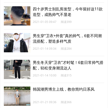
四十岁男士别乱剪发型，今年留好这11款
造型，成熟帅气不显老
2021-01-05 09:47
阅读399
男生穿“卫衣+外套”真的帅气，6套不同潮
流搭配，塑造多样气质
2021-01-14 09:34
阅读284
男生冬天穿“卫衣”才时髦！6套日常帅气搭
配，轻松变身潮流达人
2021-01-14 10:00
阅读315
韩国潮男博主上线，教你简约日系风
2021-01-21 09:36
阅读366