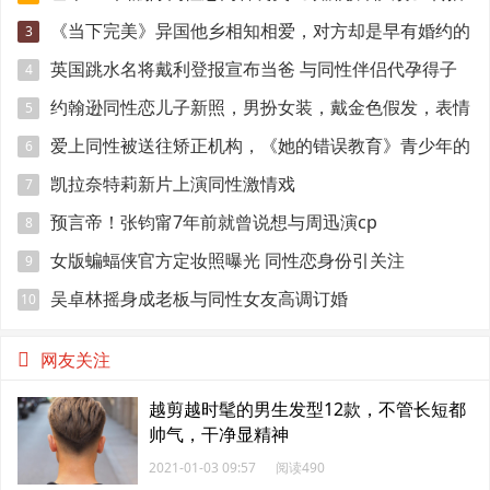
权
《当下完美》异国他乡相知相爱，对方却是早有婚约的
3
准爸爸！
英国跳水名将戴利登报宣布当爸 与同性伴侣代孕得子
4
约翰逊同性恋儿子新照，男扮女装，戴金色假发，表情
5
妩媚
爱上同性被送往矫正机构，《她的错误教育》青少年的
6
悲伤与错误
凯拉奈特莉新片上演同性激情戏
7
预言帝！张钧甯7年前就曾说想与周迅演cp
8
女版蝙蝠侠官方定妆照曝光 同性恋身份引关注
9
吴卓林摇身成老板与同性女友高调订婚
10
网友关注
越剪越时髦的男生发型12款，不管长短都
帅气，干净显精神
2021-01-03 09:57
阅读490