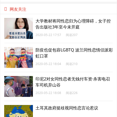
名
网友关注
大学教材将同性恋归为心理障碍，女子控
告出版社3年至今未开庭
2020-05-22 17:57
阅读207
防疫也促包容LGBTQ 波兰同性恋情侣派彩
虹口罩
2020-05-22 18:04
阅读210
印尼2对女同性恋者无钱付车资·杀害电召
车司机弃山谷
2020-05-22 18:08
阅读226
土耳其政府挺歧视同性恋言论惹议