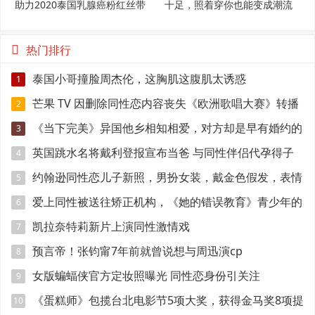
助力2020泰国乳腺癌粉红丝带
十足，照着穿你也能变成潮流
范
热门排行
泰国小哥撞脸周杰伦，这胸肌这腹肌太诱惑
1
芒果 TV 因删除同性恋内容丧失《欧洲歌唱大赛》转播
2
权
《当下完美》异国他乡相知相爱，对方却是早有婚约的
3
准爸爸！
英国跳水名将戴利登报宣布当爸 与同性伴侣代孕得子
4
约翰逊同性恋儿子新照，男扮女装，戴金色假发，表情
5
妩媚
爱上同性被送往矫正机构，《她的错误教育》青少年的
6
悲伤与错误
凯拉奈特莉新片上演同性激情戏
7
预言帝！张钧甯7年前就曾说想与周迅演cp
8
女版蝙蝠侠官方定妆照曝光 同性恋身份引关注
9
《蛋糕师》包揽台北电影节5项大奖，获得金马奖8项提
10