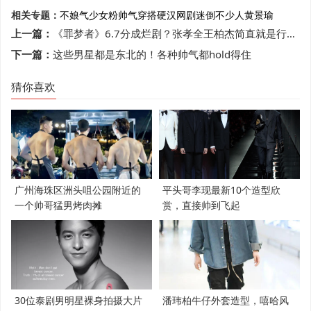
相关专题：
不娘气
少女粉
帅气穿搭
硬汉
网剧
迷倒不少人
黄景瑜
上一篇：
《罪梦者》6.7分成烂剧？张孝全王柏杰简直就是行走的荷尔蒙
下一篇：
这些男星都是东北的！各种帅气都hold得住
猜你喜欢
广州海珠区洲头咀公园附近的
平头哥李现最新10个造型欣
一个帅哥猛男烤肉摊
赏，直接帅到飞起
30位泰剧男明星裸身拍摄大片
潘玮柏牛仔外套造型，嘻哈风