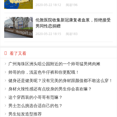
2020-05-22 18:12
阅读196
伦敦医院收集新冠康复者血浆，拒绝接受
男同性恋捐赠
2020-05-22 18:15
阅读183
看了又看
广州海珠区洲头咀公园附近的一个帅哥猛男烤肉摊
帅哥的你，浅蓝色牛仔裤和你更配哦！
健身还是健美呢？没有完美的身材跟颜值都不敢这么穿！
身材火辣性感还有点纹身的男生你会喜欢嘛？
这个穿西装的小哥哥有范嘛？
男士怎么挑选合适自己的包？
男生短发造型推荐