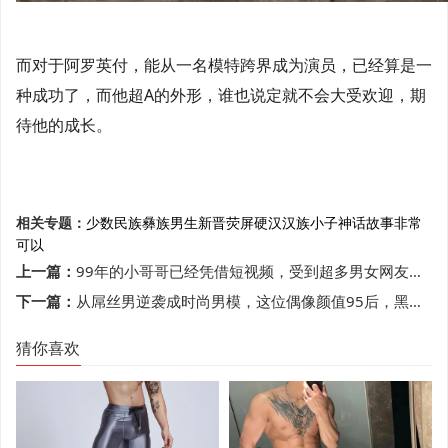
而对于阿罗英付，能从一名模特跨界成为演员，已经算是一
种成功了，而他超A的外形，谁也说定就不会大受欢迎，期
待他的成长。
相关专题：
少数民族
彝族男生
新晋荧屏硬汉
汉族小子
神话故事
非常
可以
上一篇：
99年的小哥哥已经凭借短视频，受到超多男女网友的喜欢
下一篇：
从屌丝男逆袭成时尚男模，这位偶像颜值95后，黑点都迷人
猜你喜欢