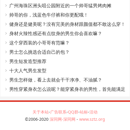
广州海珠区洲头咀公园附近的一个帅哥猛男烤肉摊
帅哥的你，浅蓝色牛仔裤和你更配哦！
健身还是健美呢？没有完美的身材跟颜值都不敢这么穿！
身材火辣性感还有点纹身的男生你会喜欢嘛？
这个穿西装的小哥哥有范嘛？
男士怎么挑选合适自己的包？
男生短发造型推荐
十大人气男生发型
男生怎样做，看上去就会干干净净、不油腻？
男性穿紧身衣怎么说呢？能穿紧身衣的男性，首先能满足
这4个条件
关于本站
-
广告联系
-
QQ群
-
站标
-
活动
©2006-2020
深同网-深同网
-
www.sztz.org