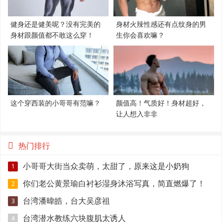
健身还是健美呢？没有完美的
身材火辣性感还有点纹身的男
身材跟颜值都不敢这么穿！
生你会喜欢嘛？
这个穿西装的小哥哥有范嘛？
颜值高！气质好！身材超好，
让人想入非非
热门排行
小哥哥大街当众卖萌，太甜了，原来这是小奶狗
1
你们老公黄景瑜白衬衫湿身沐浴写真，简直燃爆了！
2
台湾潘暐皓，台大吴彦祖
3
台湾潜水教练六块腹肌太诱人
4