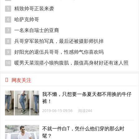
精致帅哥正装来袭
5
哈萨克帅哥
6
一名来自瑞士的亚裔
7
兵哥穿军装拍写真，最后还被摄影师扒掉
8
好阳光的退伍兵哥哥，性感帅气你喜欢吗
9
暖男天菜混搭小狼狗腹肌，颜值高身材好还有迷人照
10
网友关注
我不懒，只想要一条夏天都不用换的牛仔
裤！
2019-06-15 09:56
阅读244
不就一件白T，凭什么他们穿的那么时
髦？