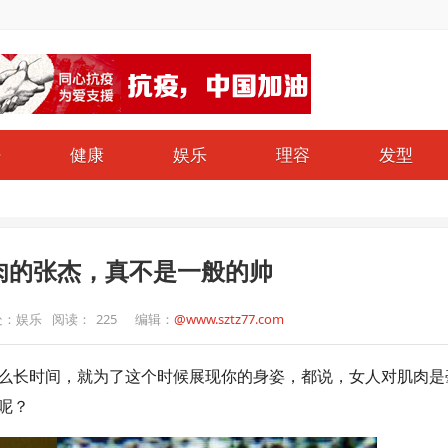
仔
健康
娱乐
理容
发型
肉的张杰，真不是一般的帅
处：娱乐
阅读：
225
编辑：
@www.sztz77.com
么长时间，就为了这个时候展现你的身姿，都说，女人对肌肉是
呢？