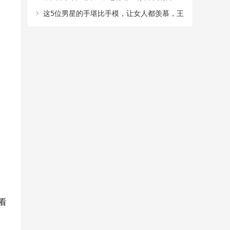
星，进来讨论一下吧！
这5位男星的手堪比手模，让女人都羡慕，王
凯果断上榜
看