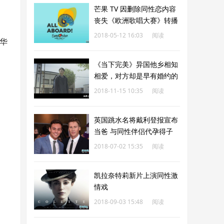
芒果 TV 因删除同性恋内容
丧失《欧洲歌唱大赛》转播
权
2018-05-12 16:03
阅读
华
177
《当下完美》异国他乡相知
相爱，对方却是早有婚约的
准爸爸！
2018-11-15 10:35
阅读
179
英国跳水名将戴利登报宣布
当爸 与同性伴侣代孕得子
2018-07-02 15:35
阅读
181
凯拉奈特莉新片上演同性激
情戏
2018-09-03 15:48
阅读
181