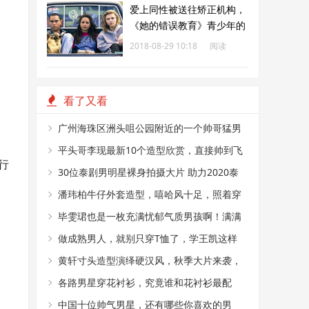
爱上同性被送往矫正机构，
《她的错误教育》青少年的
悲伤与错误
2018-08-29 10:18
阅读
182
看了又看
广州海珠区洲头咀公园附近的一个帅哥猛男
烤肉摊
平头哥李现最新10个造型欣赏，直接帅到飞
行
起
30位泰剧男明星裸身拍摄大片 助力2020泰
国乳腺癌粉红丝带
潘玮柏牛仔外套造型，嘻哈风十足，照着穿
你也能变成潮流范
毕雯珺也是一枚充满忧郁气质男孩啊！满满
的沉稳气质，尽显绅士
做成熟男人，就别只穿T恤了，学王凯这样
穿，立马帅气又有型
黄轩寸头造型演绎硬汉风，秋季大片来袭，
时尚与复古并存
各路男星穿花衬衫，究竟谁和花衬衫最配
中国十位帅气男星，还有哪些你喜欢的男