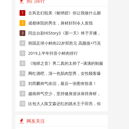
热门排行
古风玄幻耽美《鲛绡碧》你让我做什么都
1
可以，但不可以抛弃我
成都体院的男生，身材好到令人发指
2
同志台剧HIStory3《那一天》终于开播，
3
但这颜值没啥看点
韩国足球小鲜肉22岁郑胜元 高颜值+巧克
4
力腹肌帅气场上
2019上半年抖音小鲜肉排行
5
《地狱之音》男二真的太帅了~满满的制服
6
youhuo呀~
网红酒吧，清一色肌肉型男，女性顾客爆
7
满
刘芮麟帅气依旧，最后一张图有惊喜！
8
越南帅气空少，坚持健身游泳保持身材，
9
引无数乘客犯花痴
比包大人陈艾森还红的跳水王子田亮，你
10
还记得吗？
网友关注