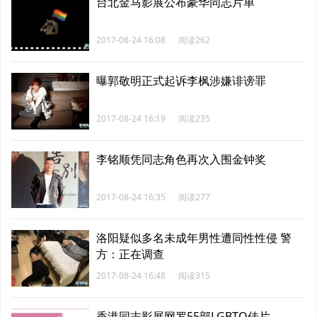
台北金马影展公布豪华同志片单
2017-08-24 16:08
阅读262
曝郭敬明正式起诉李枫涉嫌诽谤罪
2017-08-24 16:19
阅读235
李铭顺凭同志角色再次入围金钟奖
2017-08-24 16:35
阅读277
洛阳疑似多名未成年男性遭同性性侵 警
方：正在调查
2017-08-24 16:48
阅读315
香港同志影展网罗55部LGBTQ佳片