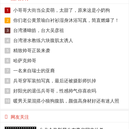
小哥哥大街当众卖萌，太甜了，原来这是小奶狗
1
你们老公黄景瑜白衬衫湿身沐浴写真，简直燃爆了！
2
台湾潘暐皓，台大吴彦祖
3
台湾潜水教练六块腹肌太诱人
4
精致帅哥正装来袭
5
哈萨克帅哥
6
一名来自瑞士的亚裔
7
兵哥穿军装拍写真，最后还被摄影师扒掉
8
好阳光的退伍兵哥哥，性感帅气你喜欢吗
9
暖男天菜混搭小狼狗腹肌，颜值高身材好还有迷人照
10
网友关注