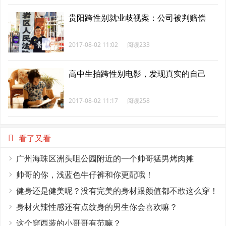
贵阳跨性别就业歧视案：公司被判赔偿
2017-08-02 11:02
阅读233
高中生拍跨性别电影，发现真实的自己
2017-08-02 11:17
阅读258
看了又看
广州海珠区洲头咀公园附近的一个帅哥猛男烤肉摊
帅哥的你，浅蓝色牛仔裤和你更配哦！
健身还是健美呢？没有完美的身材跟颜值都不敢这么穿！
身材火辣性感还有点纹身的男生你会喜欢嘛？
这个穿西装的小哥哥有范嘛？