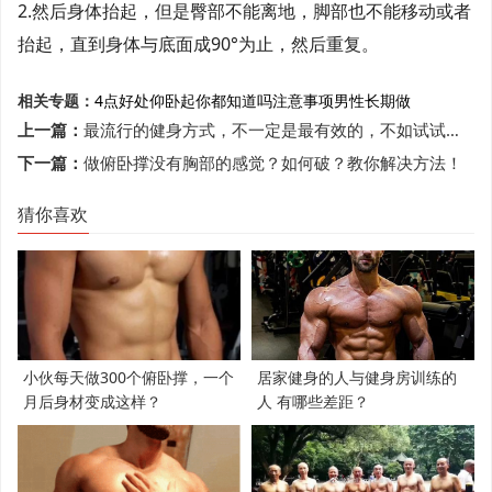
2.然后身体抬起，但是臀部不能离地，脚部也不能移动或者
抬起，直到身体与底面成90°为止，然后重复。
相关专题：
4点好处
仰卧起
你都知道吗
注意事项
男性
长期做
上一篇：
最流行的健身方式，不一定是最有效的，不如试试这3种姿势！
下一篇：
做俯卧撑没有胸部的感觉？如何破？教你解决方法！
猜你喜欢
小伙每天做300个俯卧撑，一个
居家健身的人与健身房训练的
月后身材变成这样？
人 有哪些差距？