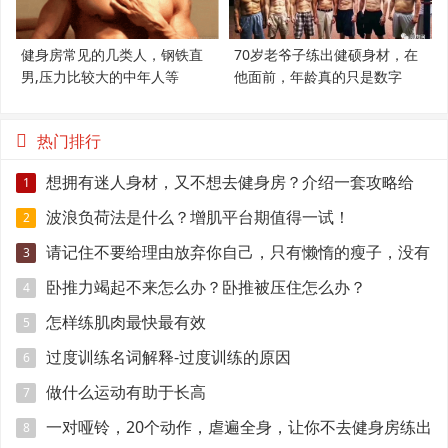
健身房常见的几类人，钢铁直
70岁老爷子练出健硕身材，在
男,压力比较大的中年人等
他面前，年龄真的只是数字
热门排行
想拥有迷人身材，又不想去健身房？介绍一套攻略给
1
你！
波浪负荷法是什么？增肌平台期值得一试！
2
请记住不要给理由放弃你自己，只有懒惰的瘦子，没有
3
长不壮的瘦子
卧推力竭起不来怎么办？卧推被压住怎么办？
4
怎样练肌肉最快最有效
5
过度训练名词解释-过度训练的原因
6
做什么运动有助于长高
7
一对哑铃，20个动作，虐遍全身，让你不去健身房练出
8