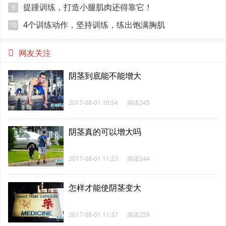
魔鬼好身材
提踵训练，打造小腿肌肉还得靠它！
9
4个训练动作，坚持训练，练出饱满胸肌
10
网友关注
阴茎到底能不能增大
2017-08-01 10:54
阅读245
阴茎真的可以增大吗
2017-08-01 11:23
阅读244
怎样才能使阴茎变大
2017-08-01 11:37
阅读259