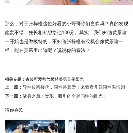
那么，对于张梓橙这位好看的小哥哥你们喜欢吗？真的发现
他蛮不错，凭长相都想给他100分。其实，我们知道黄景瑜
一开始也是做模特的，不知道张梓橙有没机会像黄景瑜一
样，能在荧幕里出道呢？说说你的看法？
相关专题：
古装
可爱
帅气
模特
美男
英俊
阳光
上一篇：
异性传宗接代，同性是真爱！来看看几部同性温情剧
下一篇：
健身之后才发现，吸引的全是同性的目光！
猜你喜欢