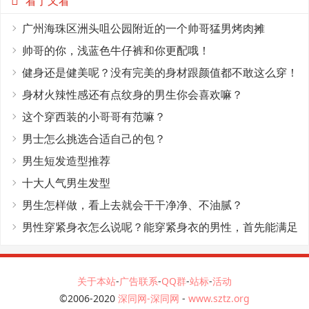
看了又看
广州海珠区洲头咀公园附近的一个帅哥猛男烤肉摊
帅哥的你，浅蓝色牛仔裤和你更配哦！
健身还是健美呢？没有完美的身材跟颜值都不敢这么穿！
身材火辣性感还有点纹身的男生你会喜欢嘛？
这个穿西装的小哥哥有范嘛？
男士怎么挑选合适自己的包？
男生短发造型推荐
十大人气男生发型
男生怎样做，看上去就会干干净净、不油腻？
男性穿紧身衣怎么说呢？能穿紧身衣的男性，首先能满足
这4个条件
关于本站
-
广告联系
-
QQ群
-
站标
-
活动
©2006-2020
深同网-深同网
-
www.sztz.org