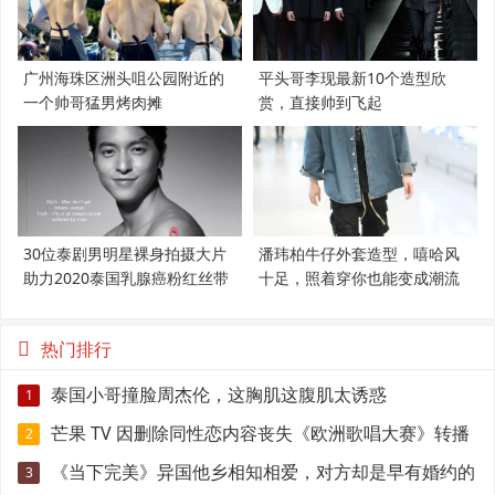
广州海珠区洲头咀公园附近的
平头哥李现最新10个造型欣
一个帅哥猛男烤肉摊
赏，直接帅到飞起
30位泰剧男明星裸身拍摄大片
潘玮柏牛仔外套造型，嘻哈风
助力2020泰国乳腺癌粉红丝带
十足，照着穿你也能变成潮流
范
热门排行
泰国小哥撞脸周杰伦，这胸肌这腹肌太诱惑
1
芒果 TV 因删除同性恋内容丧失《欧洲歌唱大赛》转播
2
权
《当下完美》异国他乡相知相爱，对方却是早有婚约的
3