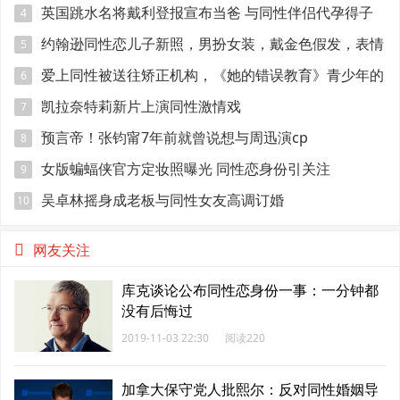
准爸爸！
英国跳水名将戴利登报宣布当爸 与同性伴侣代孕得子
4
约翰逊同性恋儿子新照，男扮女装，戴金色假发，表情
5
妩媚
爱上同性被送往矫正机构，《她的错误教育》青少年的
6
悲伤与错误
凯拉奈特莉新片上演同性激情戏
7
预言帝！张钧甯7年前就曾说想与周迅演cp
8
女版蝙蝠侠官方定妆照曝光 同性恋身份引关注
9
吴卓林摇身成老板与同性女友高调订婚
10
网友关注
库克谈论公布同性恋身份一事：一分钟都
没有后悔过
2019-11-03 22:30
阅读220
加拿大保守党人批熙尔：反对同性婚姻导