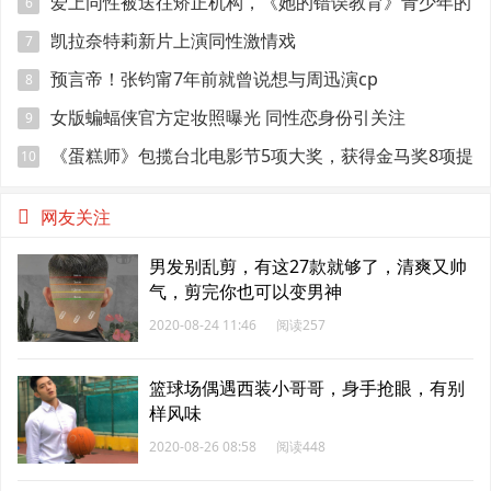
妩媚
爱上同性被送往矫正机构，《她的错误教育》青少年的
6
悲伤与错误
凯拉奈特莉新片上演同性激情戏
7
预言帝！张钧甯7年前就曾说想与周迅演cp
8
女版蝙蝠侠官方定妆照曝光 同性恋身份引关注
9
《蛋糕师》包揽台北电影节5项大奖，获得金马奖8项提
10
名
网友关注
男发别乱剪，有这27款就够了，清爽又帅
气，剪完你也可以变男神
2020-08-24 11:46
阅读257
篮球场偶遇西装小哥哥，身手抢眼，有别
样风味
2020-08-26 08:58
阅读448