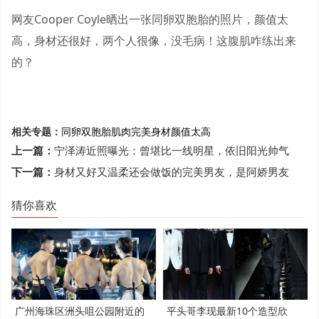
网友Cooper Coyle晒出一张同卵双胞胎的照片，颜值太
高，身材还很好，两个人很像，没毛病！这腹肌咋练出来
的？
相关专题：
同卵双胞胎
肌肉完美
身材
颜值太高
上一篇：
宁泽涛近照曝光：曾堪比一线明星，依旧阳光帅气
下一篇：
身材又好又温柔还会做饭的完美男友，是阿娇男友
猜你喜欢
广州海珠区洲头咀公园附近的
平头哥李现最新10个造型欣