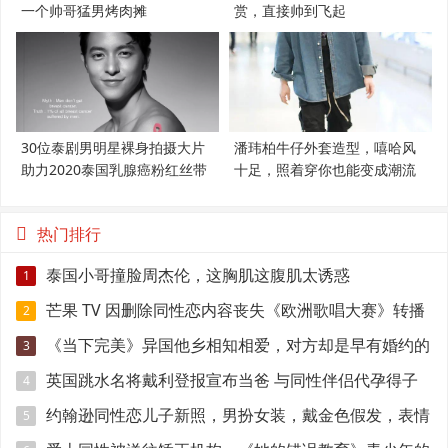
一个帅哥猛男烤肉摊
赏，直接帅到飞起
30位泰剧男明星裸身拍摄大片
潘玮柏牛仔外套造型，嘻哈风
助力2020泰国乳腺癌粉红丝带
十足，照着穿你也能变成潮流
范
热门排行
泰国小哥撞脸周杰伦，这胸肌这腹肌太诱惑
1
芒果 TV 因删除同性恋内容丧失《欧洲歌唱大赛》转播
2
权
《当下完美》异国他乡相知相爱，对方却是早有婚约的
3
准爸爸！
英国跳水名将戴利登报宣布当爸 与同性伴侣代孕得子
4
约翰逊同性恋儿子新照，男扮女装，戴金色假发，表情
5