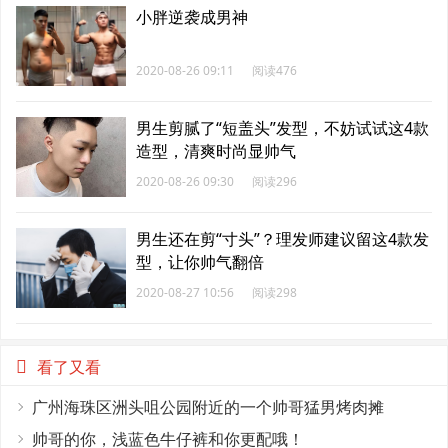
小胖逆袭成男神
2020-08-26 09:11
阅读476
男生剪腻了“短盖头”发型，不妨试试这4款
造型，清爽时尚显帅气
2020-08-26 09:30
阅读296
男生还在剪“寸头”？理发师建议留这4款发
型，让你帅气翻倍
2020-08-27 10:56
阅读298
看了又看
广州海珠区洲头咀公园附近的一个帅哥猛男烤肉摊
帅哥的你，浅蓝色牛仔裤和你更配哦！