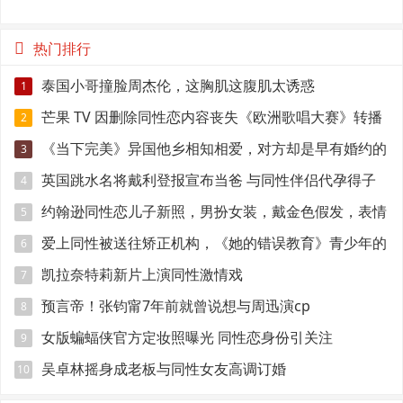
范
热门排行
泰国小哥撞脸周杰伦，这胸肌这腹肌太诱惑
1
芒果 TV 因删除同性恋内容丧失《欧洲歌唱大赛》转播
2
权
《当下完美》异国他乡相知相爱，对方却是早有婚约的
3
准爸爸！
英国跳水名将戴利登报宣布当爸 与同性伴侣代孕得子
4
约翰逊同性恋儿子新照，男扮女装，戴金色假发，表情
5
妩媚
爱上同性被送往矫正机构，《她的错误教育》青少年的
6
悲伤与错误
凯拉奈特莉新片上演同性激情戏
7
预言帝！张钧甯7年前就曾说想与周迅演cp
8
女版蝙蝠侠官方定妆照曝光 同性恋身份引关注
9
吴卓林摇身成老板与同性女友高调订婚
10