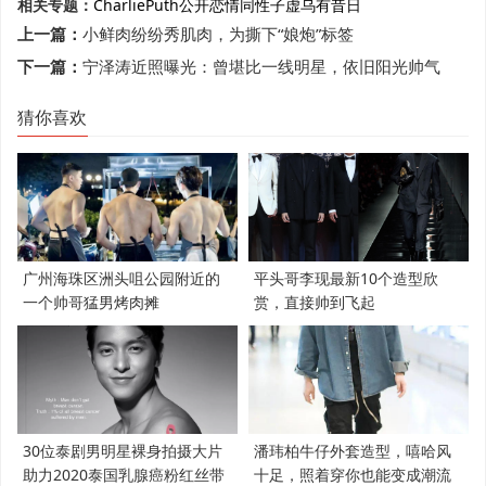
相关专题：
CharliePuth
公开恋情
同性
子虚乌有
昔日
上一篇：
小鲜肉纷纷秀肌肉，为撕下“娘炮”标签
下一篇：
宁泽涛近照曝光：曾堪比一线明星，依旧阳光帅气
猜你喜欢
广州海珠区洲头咀公园附近的
平头哥李现最新10个造型欣
一个帅哥猛男烤肉摊
赏，直接帅到飞起
30位泰剧男明星裸身拍摄大片
潘玮柏牛仔外套造型，嘻哈风
助力2020泰国乳腺癌粉红丝带
十足，照着穿你也能变成潮流