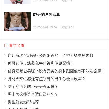
2017-08-09 15:43
阅读1111
帥哥的户外写真
2017-08-09 15:56
阅读1954
看了又看
广州海珠区洲头咀公园附近的一个帅哥猛男烤肉摊
帅哥的你，浅蓝色牛仔裤和你更配哦！
健身还是健美呢？没有完美的身材跟颜值都不敢这么穿！
身材火辣性感还有点纹身的男生你会喜欢嘛？
这个穿西装的小哥哥有范嘛？
男士怎么挑选合适自己的包？
男生短发造型推荐